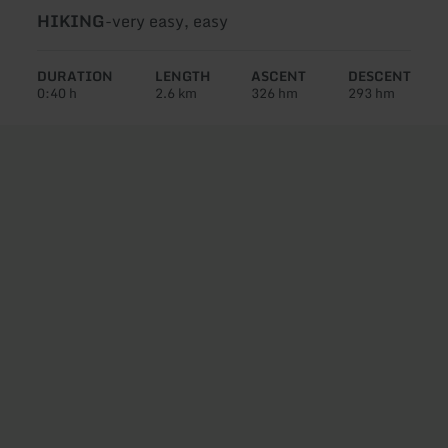
Type
Difficulty:
HIKING
-
very easy, easy
of
tour:
DURATION
LENGTH
ASCENT
DESCENT
0:40 h
2.6 km
326 hm
293 hm