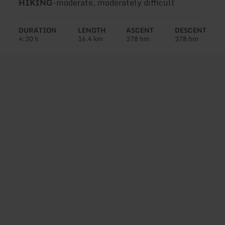
Type
Difficulty:
HIKING
-
moderate, moderately difficult
of
tour:
DURATION
LENGTH
ASCENT
DESCENT
4:20 h
16.4 km
378 hm
378 hm