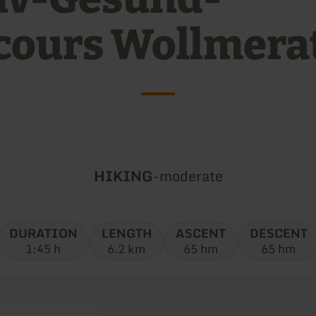
cours Wollmera
Type
Difficulty:
HIKING
-
moderate
of
tour:
DURATION
LENGTH
ASCENT
DESCENT
1:45 h
6.2 km
65 hm
65 hm