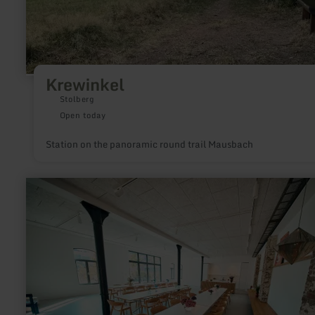
Krewinkel
Stolberg
Open today
Station on the panoramic round trail Mausbach
learn
more
about:
glashütte
studio
zehn