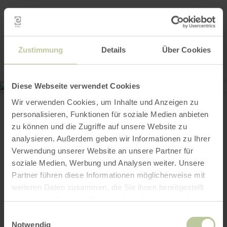
Contact
Zustimmung
Details
Über Cookies
Diese Webseite verwendet Cookies
Markt K9
Wir verwenden Cookies, um Inhalte und Anzeigen zu
Marktstr. 20
53902 Bad Münstereifel
personalisieren, Funktionen für soziale Medien anbieten
+49 17647349298
zu können und die Zugriffe auf unsere Website zu
Email
analysieren. Außerdem geben wir Informationen zu Ihrer
Website
Verwendung unserer Website an unsere Partner für
Plan your arrival
soziale Medien, Werbung und Analysen weiter. Unsere
Show on map
Partner führen diese Informationen möglicherweise mit
weiteren Daten zusammen, die Sie ihnen bereitgestellt
haben oder die sie im Rahmen Ihrer Nutzung der Dienste
gesammelt haben.
Einwilligungsauswahl
Notwendig