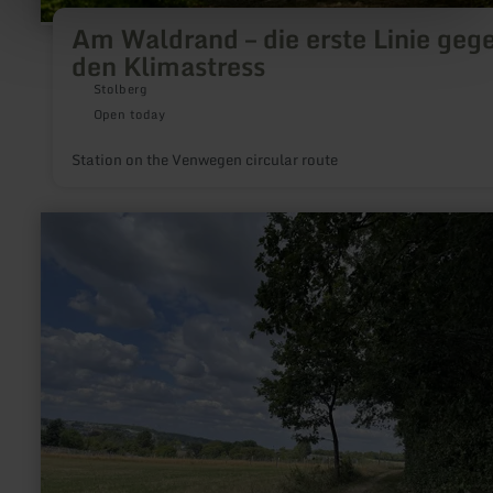
Am Waldrand – die erste Linie geg
den Klimastress
Stolberg
Open today
Station on the Venwegen circular route
learn
more
about:
Krewinkel