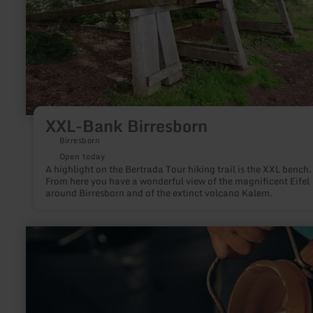
XXL-Bank Birresborn
Birresborn
Open today
A highlight on the Bertrada Tour hiking trail is the XXL bench.
From here you have a wonderful view of the magnificent Eifel
around Birresborn and of the extinct volcano Kalem.
learn
more
about:
Milchtankstelle
Traudenhof