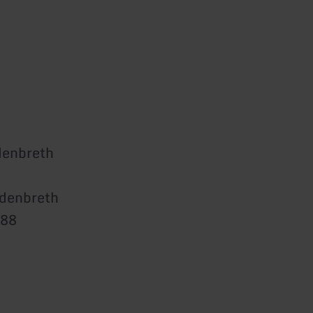
enbreth
denbreth
688