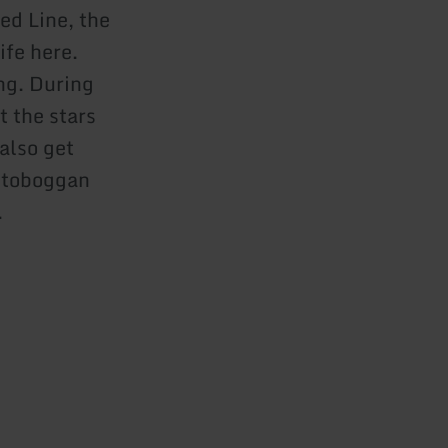
ed Line, the
ife here.
ng. During
t the stars
also get
d toboggan
.