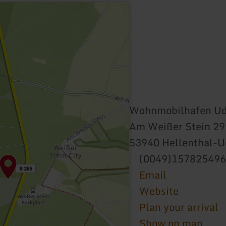
Wohnmobilhafen Ud
Am Weißer Stein 29
53940 Hellenthal-U
(0049)15782549
Email
Website
Plan your arrival
Show on map