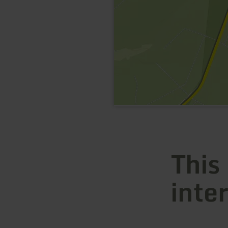
This
inte