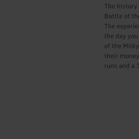
The history 
Battle of th
The experie
the day you
of the Milk
their money
runs and a 