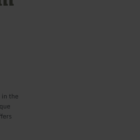
 in the
sque
ffers