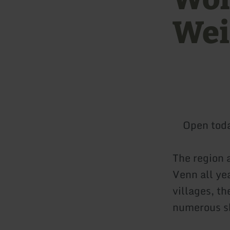
Wei
Open tod
The region 
Venn all ye
villages, th
numerous sh