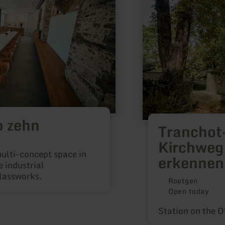
Kirchweg
im
Gelände
erkennen
o zehn
Tranchot
Kirchweg
multi-concept space in
erkennen
e industrial
glassworks.
Roetgen
Open today
Station on the 