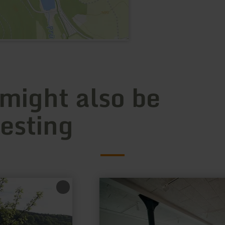
 might also be
resting
learn
more
about:
glashütte
studio
zehn