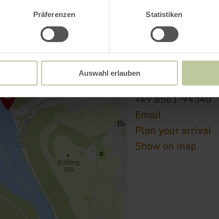
Präferenzen
Statistiken
E-Bike Ladestation 
Dorfplatz / Nattenh
Auswahl erlauben
54636 Bickendorf
+49 6561-94340
Email
Plan your arrival
Show on map