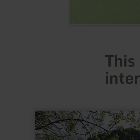
This
inte
learn
more
about:
Wohnmobilstellplatz
Gerolstein