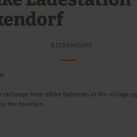
kendorf
BICKENDORF
ay
 recharge their eBike batteries at the village s
by the fountain.