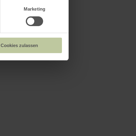
Marketing
Bickendorf
eimer Straße
Cookies zulassen