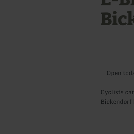
Bic
Open tod
Cyclists can
Bickendorf 