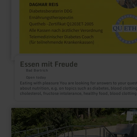
Essen mit Freude
Bad Bertrich
Open today
Eating with pleasure You are looking for answers to your questions
about nutrition, e.g. on topics such as diabetes, blood clotting
cholesterol, fructose intolerance, healthy food, blood clotting
obesity.... I offer one-to-one appointments, accredited training,
accredited educational events and more. Discover your perso
diabetes and nutrition path together with me. Dagmar Rice
learn
Diabetes advisor DDG Nutrition therapist Quetheb-Zertifikat
more
Q1203ET-2005 All health insurances according to medical
about:
prescription Telemedical Diabetes Coach (for participating health
Achtsamkeitspunkt
insurances) Contact: 'Essen mit Freude', Dagmar Reis,
2
Kurfürstenstr. 32, 56864 Bad Bertrich, Tel. 0049 2674-91398
"Erfrischung