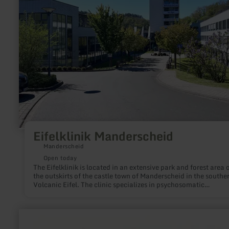
Eifelklinik Manderscheid
Manderscheid
Open today
The Eifelklinik is located in an extensive park and forest area 
the outskirts of the castle town of Manderscheid in the southe
Volcanic Eifel. The clinic specializes in psychosomatic
rehabilitation.
learn
more
about: