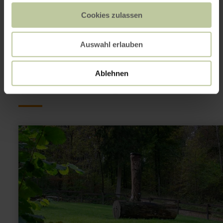
Show on map
Cookies zulassen
Auswahl erlauben
This might also be
interesting
Ablehnen
learn
more
about:
Kneipp
water
treading
pool
Hubertusbrunnen