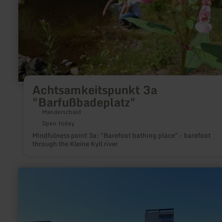
Achtsamkeitspunkt 3a
"Barfußbadeplatz"
Manderscheid
Open today
Mindfulness point 3a: "Barefoot bathing place" - barefoot
through the Kleine Kyll river
learn
more
about:
Eifelklinik
Manderscheid