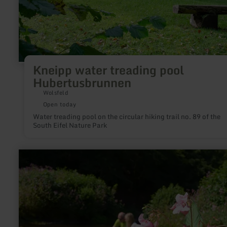
Kneipp water treading pool
Hubertusbrunnen
Wolsfeld
Open today
Water treading pool on the circular hiking trail no. 89 of the
South Eifel Nature Park
learn
more
about:
Achtsamkeitspunkt
3a
"Barfußbadeplatz"