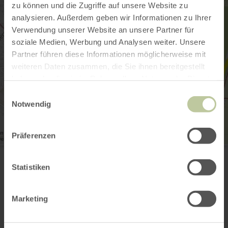
zu können und die Zugriffe auf unsere Website zu
analysieren. Außerdem geben wir Informationen zu Ihrer
Verwendung unserer Website an unsere Partner für
soziale Medien, Werbung und Analysen weiter. Unsere
Partner führen diese Informationen möglicherweise mit
weiteren Daten zusammen, die Sie ihnen bereitgestellt
haben oder die sie im Rahmen Ihrer Nutzung der Dienste
gesammelt haben.
Einwilligungsauswahl
Notwendig
Präferenzen
Kurparksauna Natur Pur
Teichstr. 20
54595 Prüm
Statistiken
(0049) 6551 965425
Email
Marketing
Website
Plan your arrival