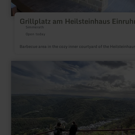
Grillplatz am Heilsteinhaus Einruh
Simmerath
Open today
Barbecue area in the cozy inner courtyard of the Heilsteinhau
learn
more
about:
Oase
der
Ruhe