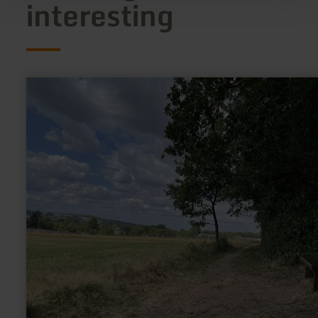
interesting
learn
more
about:
29
Jahre
Krewinkel-
Fest