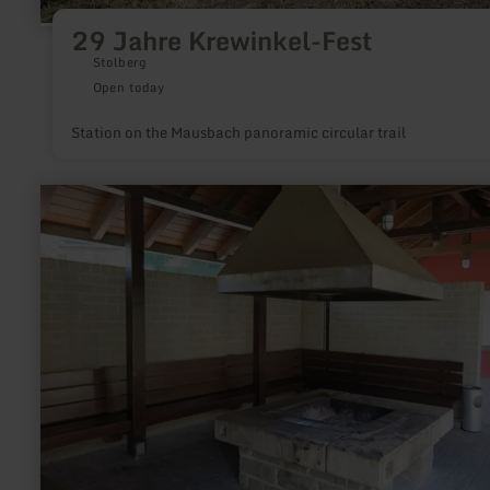
29 Jahre Krewinkel-Fest
Stolberg
Open today
Station on the Mausbach panoramic circular trail
learn
more
about:
Grillplatz
am
Heilsteinhaus
Einruhr