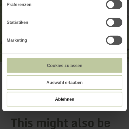
Präferenzen
Statistiken
Marketing
Wanderparkplatz Spielplatz Eicherscheid
Cookies zulassen
Bachstraße
52152 Simmerath-Eicherscheid
Plan your arrival
Auswahl erlauben
Show on map
Ablehnen
This might also be