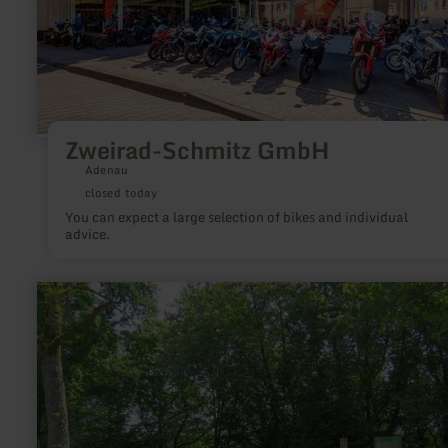
Zweirad-Schmitz GmbH
Adenau
closed today
You can expect a large selection of bikes and individual
advice.
learn
more
about:
Wanderparkplatz
B
266