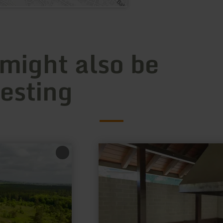
 might also be
resting
learn
more
about:
Grillplatz
am
Heilsteinhaus
Einruhr