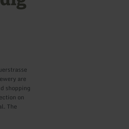
uerstrasse
rewery are
nd shopping
ection on
al. The