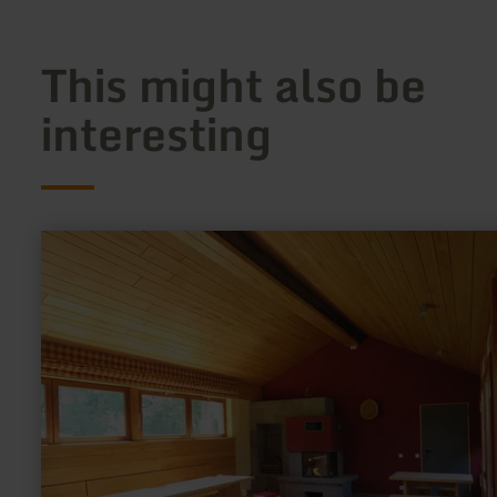
This might also be
interesting
learn
more
about:
Wanderraststation
Einruhr