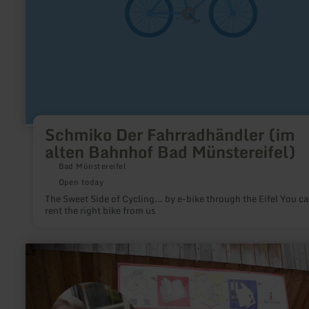
Schmiko Der Fahrradhändler (im
alten Bahnhof Bad Münstereifel)
Bad Münstereifel
Open today
The Sweet Side of Cycling... by e-bike through the Eifel You c
rent the right bike from us
learn
more
about:
BABALU
Ronig