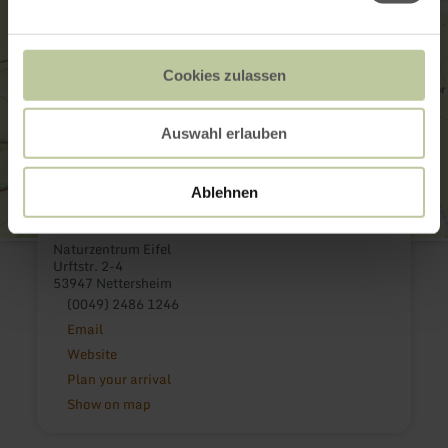
Cookies zulassen
Auswahl erlauben
Ablehnen
Naturzentrum Eifel
Urftstr. 2-4
53947 Nettersheim
(0049) 2486 1246
Email
Website
Plan your arrival
Show on map