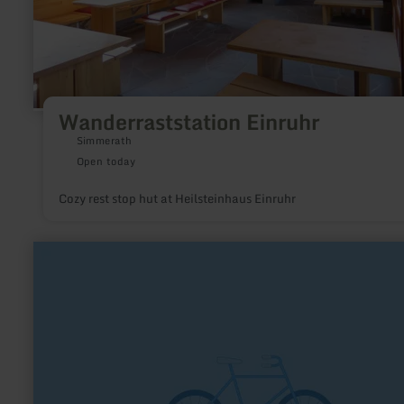
Wanderraststation Einruhr
Simmerath
Open today
Cozy rest stop hut at Heilsteinhaus Einruhr
learn
more
about:
Schmiko
Der
Fahrradhändler
(im
alten
Bahnhof
Bad
Münstereifel)