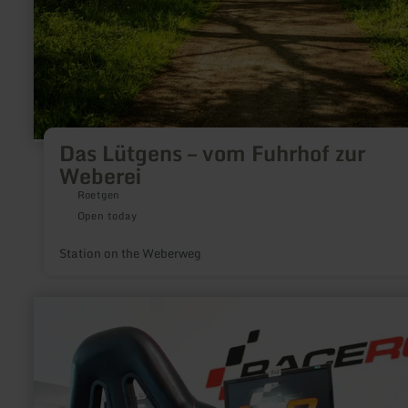
Das Lütgens – vom Fuhrhof zur
Weberei
Roetgen
Open today
Station on the Weberweg
learn
more
about:
RaceRoom
Café