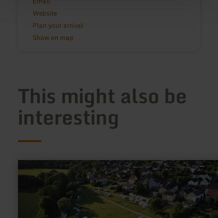
Email
Website
Plan your arrival
Show on map
This might also be
interesting
learn
more
about:
Campingplatz
Sauer-
Our