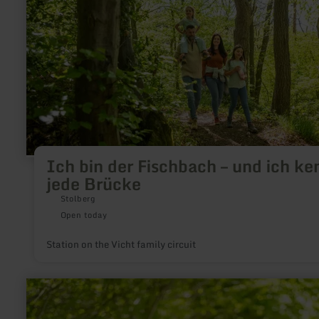
Fischbach
–
und
ich
kenne
jede
Brücke
Ich bin der Fischbach – und ich ke
jede Brücke
Stolberg
Open today
Station on the Vicht family circuit
learn
more
about:
Ich