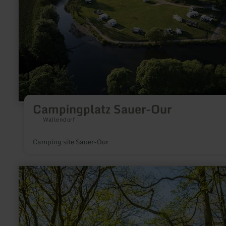
Campingplatz Sauer-Our
Wallendorf
Camping site Sauer-Our
learn
more
about:
Das
Lütgens
–
vom
Fuhrhof