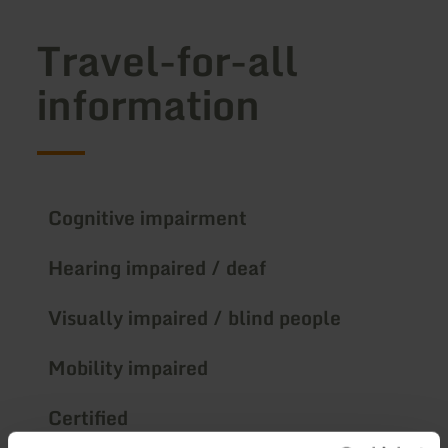
Travel-for-all
information
Cognitive impairment
Hearing impaired / deaf
Visually impaired / blind people
Mobility impaired
Certified