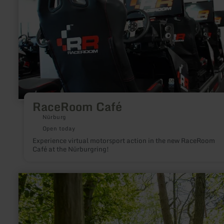
RaceRoom Café
Nürburg
Open today
Experience virtual motorsport action in the new RaceRoom
Café at the Nürburgring!
learn
more
about:
Ich
bin
der