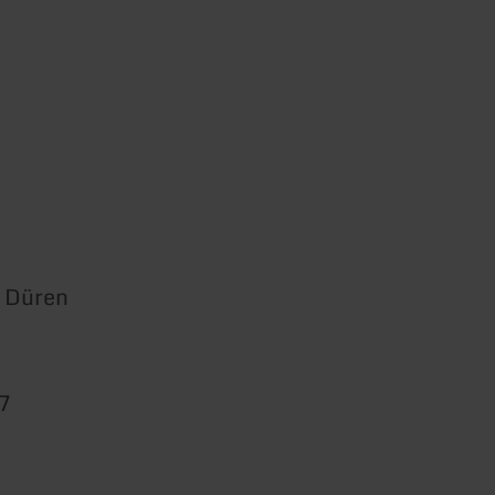
 Düren
7