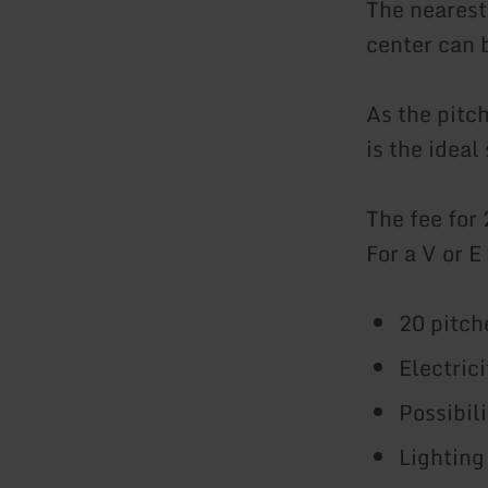
The nearest
center can 
As the pitc
is the ideal
The fee for 
For a V or E
20 pitch
Electric
Possibil
Lighting 