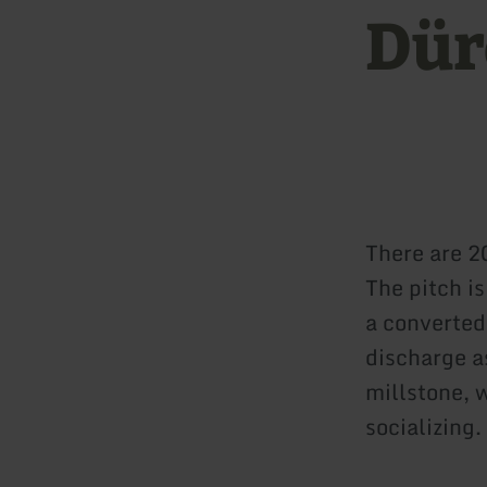
Dür
There are 2
The pitch i
a converted 
discharge a
millstone, w
socializing.