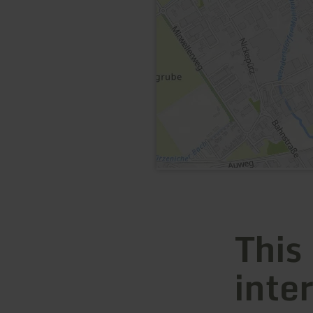
This
inte