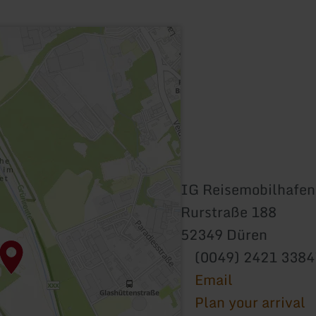
IG Reisemobilhafen
Rurstraße 188
52349 Düren
(0049) 2421 3384
Email
Plan your arrival