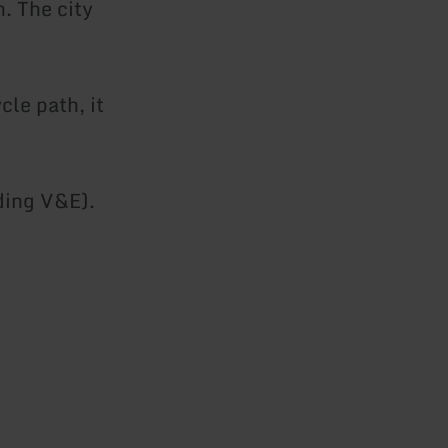
. The city
cle path, it
uding V&E).