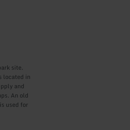
ark site.
s located in
supply and
mps. An old
is used for