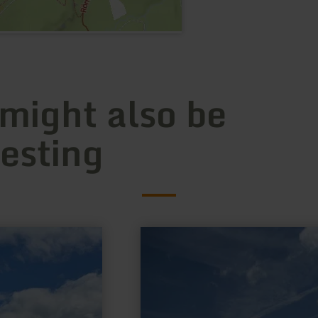
 might also be
resting
learn
more
about:
Bruder
Klaus
Kapelle