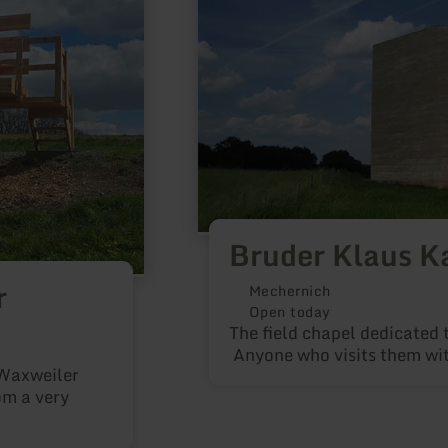
Bruder Klaus K
r
Mechernich
Open today
The field chapel dedicated t
Anyone who visits them with
 Waxweiler
om a very