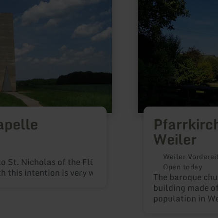
apelle
Pfarrkirc
Weiler
Weiler Vorderei
o St. Nicholas of the Flüe - called Brother Klaus - is a 
Open today
 this intention is very welcome. May many people find a
The baroque chur
building made of pla
population in We
for a church exp