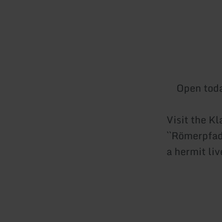
Open tod
Visit the K
``Römerpfad
a hermit liv