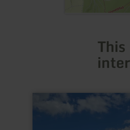
This
inte
learn
more
about:
Riesenbank
Waxweiler