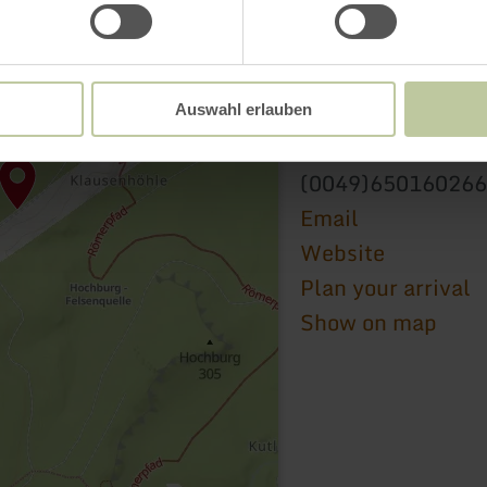
Deutsch-Luxemburgi
Information
Moselstr. 1
Auswahl erlauben
54308 Langsur
(0049)65016026
Email
Website
Plan your arrival
Show on map