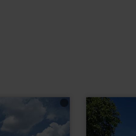
learn
more
about:
Pfarrkirche
"St.
Kastor"
in
Weiler