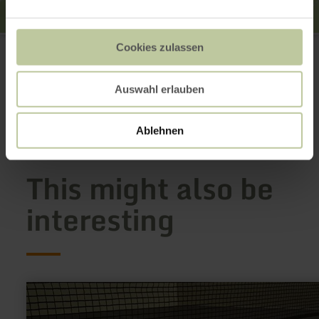
Staubecken Obermaubach
Cookies zulassen
52372 Kreuzau
Website
Plan your arrival
Auswahl erlauben
Show on map
Ablehnen
This might also be
interesting
learn
more
about: