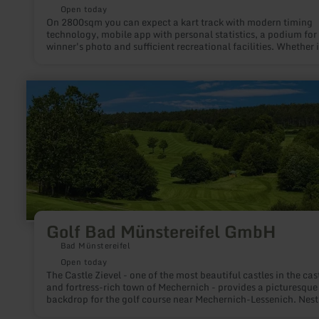
Open today
On 2800sqm you can expect a kart track with modern timing
technology, mobile app with personal statistics, a podium for
winner's photo and sufficient recreational facilities. Whether i
company party or a family outing - we look forward to welco
you to our go-kart track in the center of the Eifel and Moselle!
learn
more
about:
Golf
Bad
Münstereifel
GmbH
Golf Bad Münstereifel GmbH
Bad Münstereifel
Open today
The Castle Zievel - one of the most beautiful castles in the cas
and fortress-rich town of Mechernich - provides a picturesque
backdrop for the golf course near Mechernich-Lessenich. Nest
wooded heights and gentle valleys, 18 holes with internationa