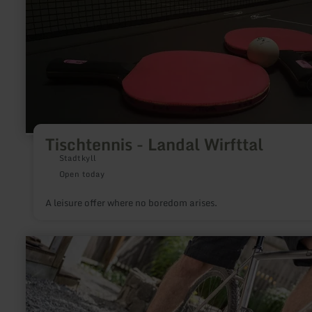
Tischtennis
-
Landal
Wirfttal
Tischtennis - Landal Wirfttal
Stadtkyll
Open today
A leisure offer where no boredom arises.
learn
more
about:
Querfeld
Eifel
-
Fahrradverleih