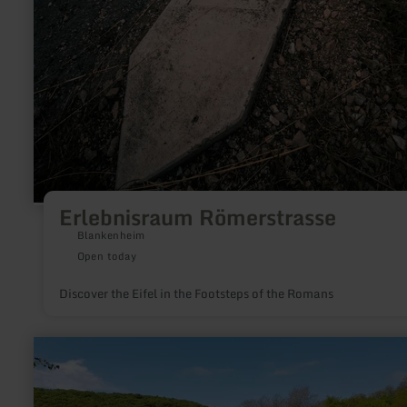
Erlebnisraum Römerstrasse
Blankenheim
Open today
Discover the Eifel in the Footsteps of the Romans
learn
more
about:
Die
Schiefergruben