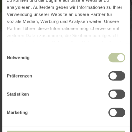
zu können und die Zugriffe auf unsere Website zu
analysieren. Außerdem geben wir Informationen zu Ihrer
Verwendung unserer Website an unsere Partner für
soziale Medien, Werbung und Analysen weiter. Unsere
Partner führen diese Informationen möglicherweise mit
Treverer-Pferde
weiteren Daten zusammen, die Sie ihnen bereitgestellt
54634 Bitburg
haben oder die sie im Rahmen Ihrer Nutzung der Dienste
Website
gesammelt haben.
Plan your arrival
Einwilligungsauswahl
Notwendig
Show on map
Präferenzen
This might also be
Statistiken
interesting
Marketing