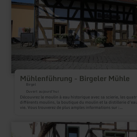
Mühlenführung
-
Birgeler
Mühle
Mühlenführung - Birgeler Mühle
Birgel
Ouvert aujourd'hui
Découvrez le moulin à eau historique avec sa scierie, les quatr
différents moulins, la boutique du moulin et la distillerie d'ea
vie. Vous trouverez de plus amples informations sur :
https://www.muehlebirgel.de
en
savoir
plus