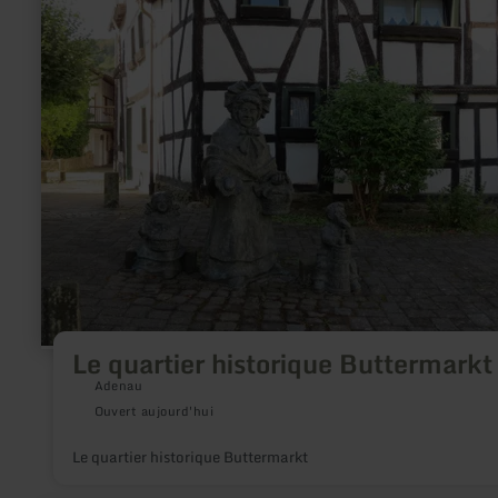
sur
:
Le
quartier
historique
Buttermarkt
Le quartier historique Buttermarkt
Adenau
Ouvert aujourd'hui
Le quartier historique Buttermarkt