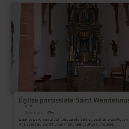
en
savoir
plus
sur
:
Église
paroissiale
Saint
Wendelinus
Église paroissiale Saint Wendelinu
Wirft
Ouvert aujourd'hui
L'église paroissiale catholique était déjà construite au Moyen
Age et est aujourd'hui un monument culturel protégé.