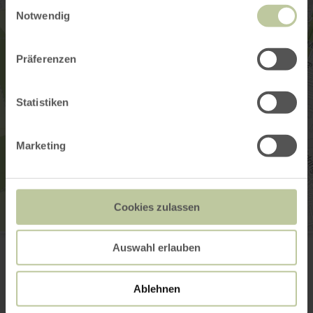
Einwilligungsauswahl
Notwendig
Präferenzen
Statistiken
Marketing
Cookies zulassen
Treverer-Pferde
Auswahl erlauben
54634 Bitburg
Site web
Planifier votre arrivée
Ablehnen
Afficher sur la carte