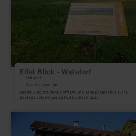
Eifel Blick - Walsdorf
Walsdorf
Ouvert aujourd'hui
Les deux points de vue offrent une large perspective sur le
paysage volcanique de l'Eifel volcanique.
en
savoir
plus
sur
: