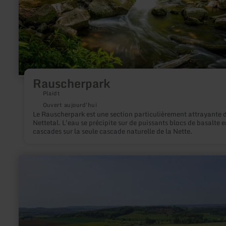
Rauscherpark
Plaidt
Ouvert aujourd'hui
Le Rauscherpark est une section particulièrement attrayante 
Nettetal. L'eau se précipite sur de puissants blocs de basalte e
cascades sur la seule cascade naturelle de la Nette.
en
savoir
plus
sur
:
Eifel
Blick
-
Walsdorf