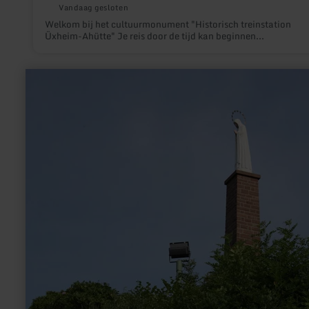
Vandaag gesloten
Welkom bij het cultuurmonument "Historisch treinstation
Üxheim-Ahütte" Je reis door de tijd kan beginnen...
meer
informatie
over:
Beeld
van
de
heilige
maagd
Maria
-
Oberbettingen