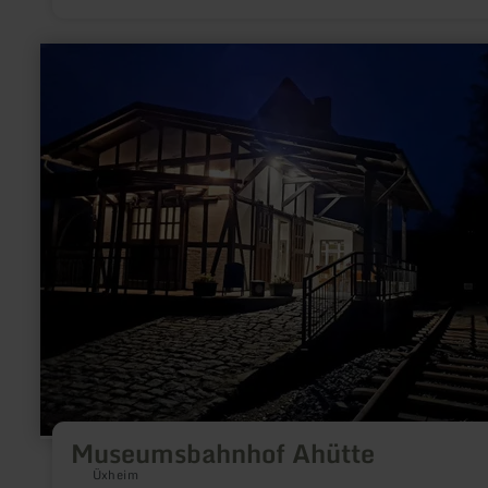
meer
informatie
over:
Museumsbahnhof
Ahütte
Museumsbahnhof Ahütte
Üxheim