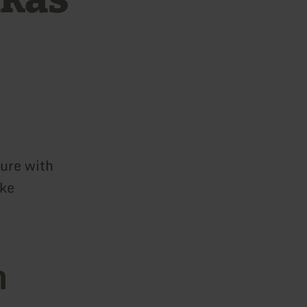
ture with
ike
n