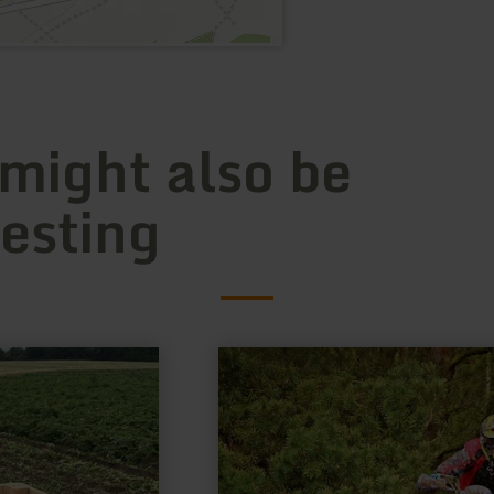
 might also be
resting
learn
more
about:
Camp
Tannenhof