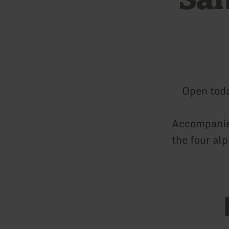
Open tod
Accompanied
the four al