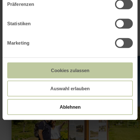
Präferenzen
This might also be
interesting
Statistiken
Marketing
learn
more
about:
Cookies zulassen
Flutstele
MemoriAHR
Müsch
Auswahl erlauben
Ablehnen