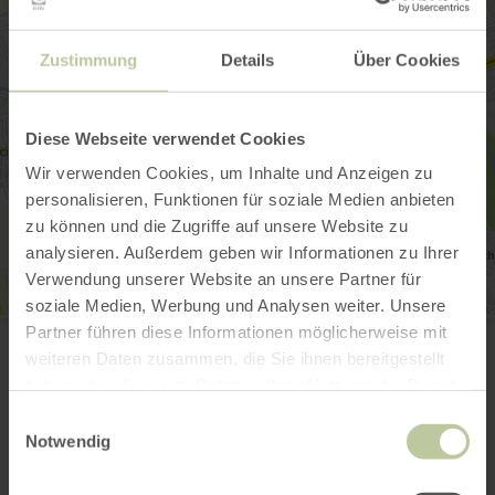
Zustimmung
Details
Über Cookies
Diese Webseite verwendet Cookies
Wir verwenden Cookies, um Inhalte und Anzeigen zu
personalisieren, Funktionen für soziale Medien anbieten
zu können und die Zugriffe auf unsere Website zu
analysieren. Außerdem geben wir Informationen zu Ihrer
Verwendung unserer Website an unsere Partner für
soziale Medien, Werbung und Analysen weiter. Unsere
Rückriem-Stelen
Partner führen diese Informationen möglicherweise mit
August-Klotz-Straße 14
weiteren Daten zusammen, die Sie ihnen bereitgestellt
52349 Düren
Plan your arrival
haben oder die sie im Rahmen Ihrer Nutzung der Dienste
gesammelt haben.
Show on map
Einwilligungsauswahl
Notwendig