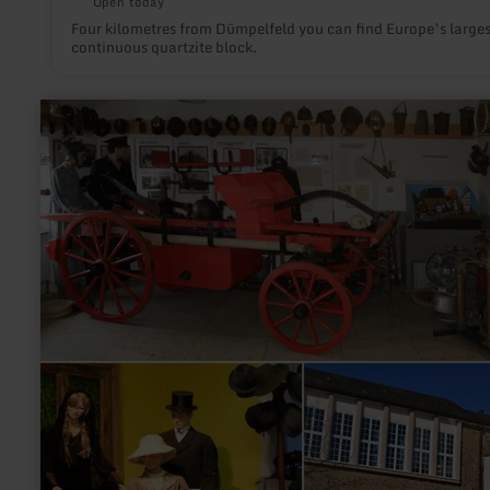
Open today
Four kilometres from Dümpelfeld you can find Europe’s larges
continuous quartzite block.
learn
more
about:
Museum
Prüm