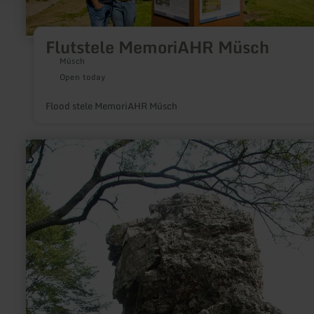
Flutstele MemoriAHR Müsch
Müsch
Open today
Flood stele MemoriAHR Müsch
learn
more
about:
Teufelsley