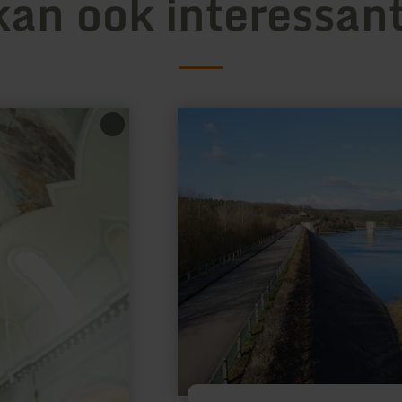
kan ook interessant
meer
informatie
over:
Wehebachtalsperre