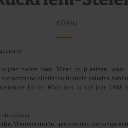
DÜREN
geopend
s wijzen dwars door Düren op plaatsen, waar
e nationaalsocialistische tirannie geleden hebbe
unstenaar Ulrich Rückriem in het jaar 1988 i
n de stèles:
aße, Wernersstraße, gerstmolen, kantongerech