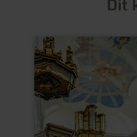
Dit 
meer
informatie
over:
Pfarrkirche
Maria
Himmelfahrt