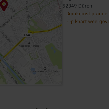
52349 Düren
Aankomst planne
Op kaart weergev