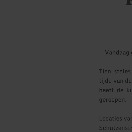
Vandaag 
Tien stèle
tijde van d
heeft de k
geroepen.
Locaties va
Schützenstr