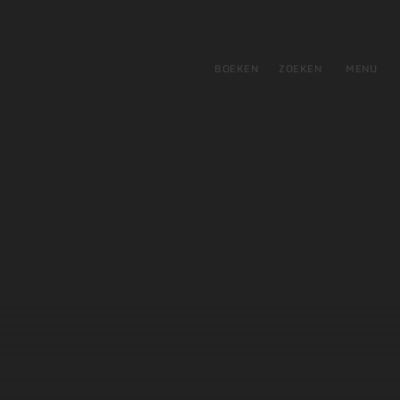
tie
BOEKEN
ZOEKEN
MENU