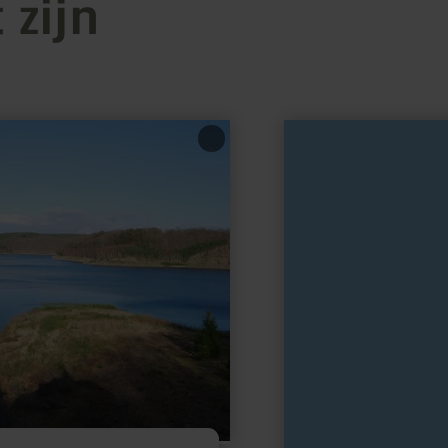
 zijn
meer
informatie
over:
Handwerker-
und
Heimatmuseum
Vernich