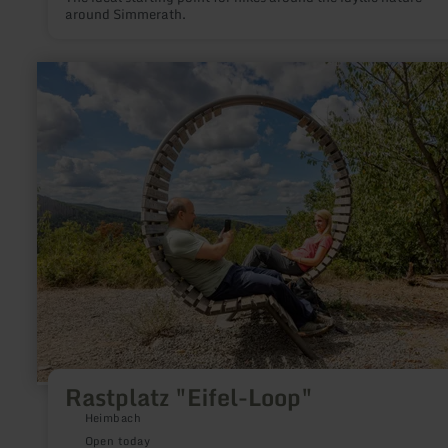
around Simmerath.
learn
more
about:
Rastplatz
"Eifel-
Loop"
Rastplatz "Eifel-Loop"
Heimbach
Open today