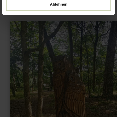
Ablehnen
learn
more
about:
Rastplatz
Tiere
der
Vulkaneifel