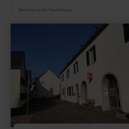
Rest area on the Meuchelberg
learn
more
about:
Tourist-
Info
Maifeld