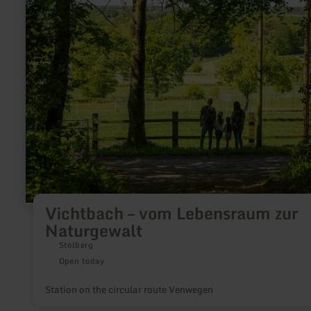
about:
Vichtbach
–
vom
Lebensraum
zur
Naturgewalt
Vichtbach – vom Lebensraum zur
Naturgewalt
Stolberg
Open today
Station on the circular route Venwegen