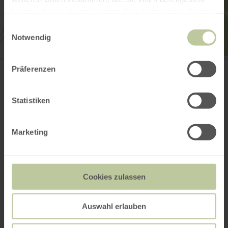
haben oder die sie im Rahmen Ihrer Nutzung der Dienste
gesammelt haben.
Einwilligungsauswahl
Notwendig
Gasthaus Weber
Präferenzen
Neue Str. 1
53534 Wiesemscheid
(0049) 2691 1008
Statistiken
Email
Website
Plan your arrival
Marketing
Show on map
Cookies zulassen
This might also be
Auswahl erlauben
interesting