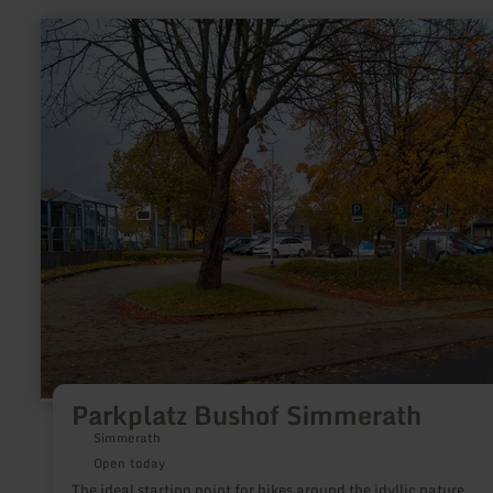
learn
more
about:
Parkplatz
Bushof
Simmerath
Parkplatz Bushof Simmerath
Simmerath
Open today
The ideal starting point for hikes around the idyllic nature