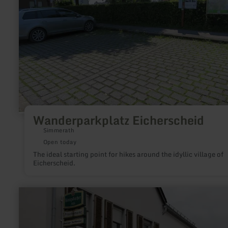
Wanderparkplatz Eicherscheid
Simmerath
Open today
The ideal starting point for hikes around the idyllic village of
Eicherscheid.
learn
more
about:
Kehriger
Dorflädchen