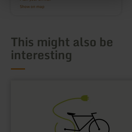
Show on map
This might also be
interesting
learn
more
about:
E-
bike
charging
station
Tourist
Information
Manderscheid