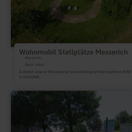
Wohnmobil Stellplätze Messerich
Messerich
Open today
A direct view of the natural surroundings of the southern Eifel
is included.
learn
more
about:
Wanderparkplatz
Eicherscheid