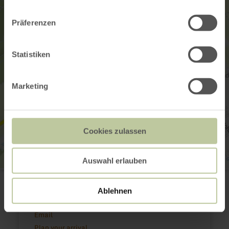
Präferenzen
Statistiken
Marketing
Cookies zulassen
Auswahl erlauben
Eifelcamping Reles-Mühle
Kapellenweg 3
54675 Obersgegen
Ablehnen
(0049) 6566 1465
Email
Plan your arrival