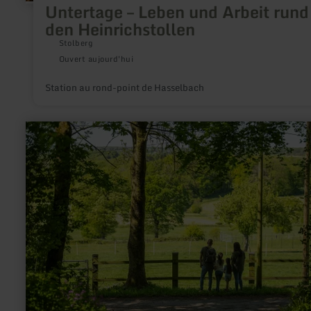
Untertage – Leben und Arbeit run
den Heinrichstollen
Stolberg
Ouvert aujourd'hui
Station au rond-point de Hasselbach
en
savoir
plus
sur
:
Am
Waldrand
–
die
erste
Linie
gegen
den
Klimastress