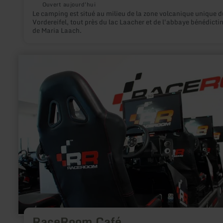
Ouvert aujourd'hui
Le camping est situé au milieu de la zone volcanique unique d
Vordereifel, tout près du lac Laacher et de l'abbaye bénédicti
de Maria Laach.
en
savoir
plus
sur
:
RaceRoom
Café
RaceRoom Café