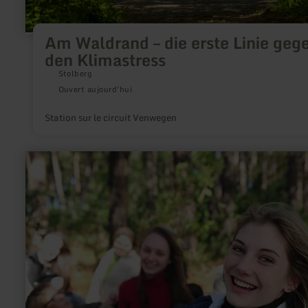
Am Waldrand – die erste Linie geg
den Klimastress
Stolberg
Ouvert aujourd'hui
Station sur le circuit Venwegen
en
savoir
plus
sur
:
FTB-
Adventures