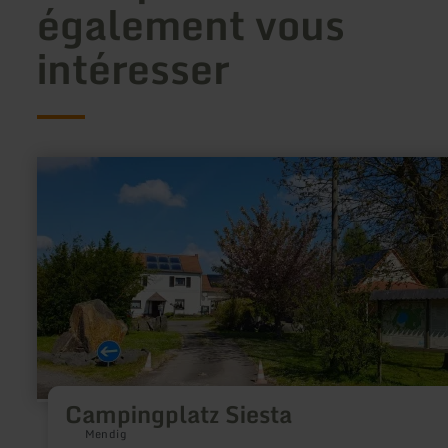
également vous
intéresser
en
savoir
plus
sur
:
Campingplatz
Siesta
Campingplatz Siesta
Mendig