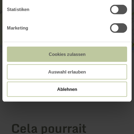
Statistiken
Marketing
IG Reisemobilhafen Düren
Cookies zulassen
Rurstraße 188
52349 Düren
(0049) 2421 33847
Auswahl erlauben
E-mail
Planifier votre arrivée
Ablehnen
Afficher sur la carte
Cela pourrait