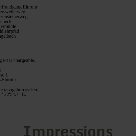
orfrundgang Einruhr
gersweilerweg
tzensteinerweg
escheck
auermühle
ldlehrpfad
ngelbach
 lot is chargeable.
r
sse 1
-Einruhr
he navigation system:
 ° 22'54.7" E.
Impressions