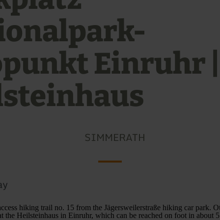
ionalpark-
opunkt Einruhr |
lsteinhaus
SIMMERATH
ay
ccess hiking trail no. 15 from the Jägersweilerstraße hiking car park. Ot
t at the Heilsteinhaus in Einruhr, which can be reached on foot in about 