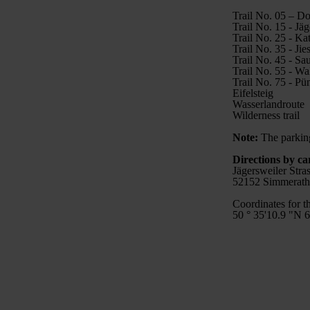
Trail No. 05 – D
Trail No. 15 - Jä
Trail No. 25 - Ka
Trail No. 35 - Ji
Trail No. 45 - S
Trail No. 55 - Wa
Trail No. 75 - Pü
Eifelsteig
Wasserlandroute
Wilderness trail
Note:
The parking
Directions by ca
Jägersweiler Stra
52152 Simmerath
Coordinates for t
50 ° 35'10.9 "N 6