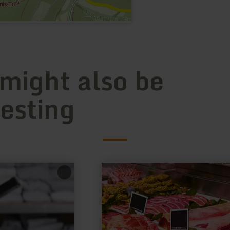
 might also be
resting
learn
more
about:
Landmetzgerei
Bartz