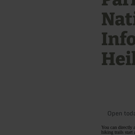
Nat
Inf
Hei
Open tod
You can directly a
hiking trails star