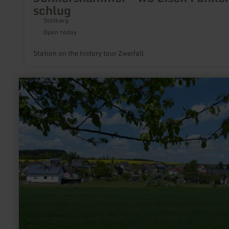
schlug
Stolberg
Open today
Station on the history tour Zweifall
learn
more
about:
Ortsgemeinde
Ditscheid