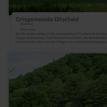
Ortsgemeinde Ditscheid
Ditscheid
Open today
On the western edge of the municipality of Vordereifel lies the
village of Ditscheid. From its local mountain, the Steinbüchel
can enjoy the view over the village and a beautiful landscape.
Steinbüchel Landscape Park invites the 265 inhabitants as wel
guests for a relaxing stay, as well as the "XXL-Baumelbank"
located not far from the sports field.
learn
more
about:
Campingplatz
Falkleymühle
in
Langscheid