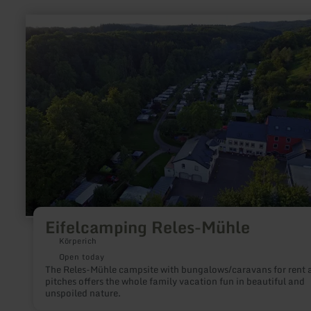
learn
more
about:
Eifelcamping
Reles-
Mühle
Eifelcamping Reles-Mühle
Körperich
Open today
The Reles-Mühle campsite with bungalows/caravans for rent 
pitches offers the whole family vacation fun in beautiful and
unspoiled nature.