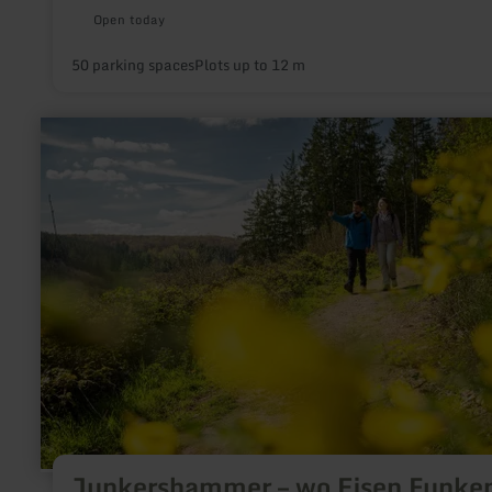
Open today
50 parking spacesPlots up to 12 m
learn
more
about:
Junkershammer
–
wo
Eisen
Funken
schlug
Junkershammer – wo Eisen Funke