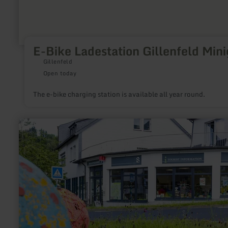
E-Bike Ladestation Gillenfeld Mini
Gillenfeld
Open today
The e-bike charging station is available all year round.
learn
more
about:
Tourist-
Information
im
Nationalpark
Eifel
Gemünd