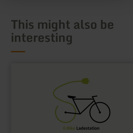
This might also be
interesting
learn
more
about:
E-
Bike
Ladestation
Gillenfeld
Minigolf