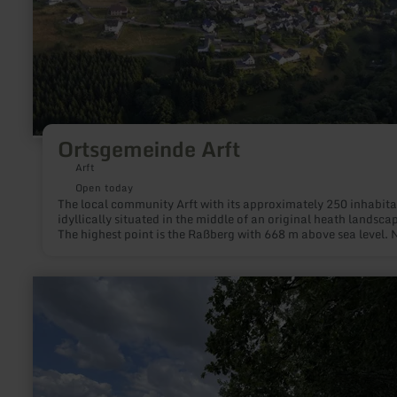
Ortsgemeinde Arft
Arft
Open today
The local community Arft with its approximately 250 inhabita
idyllically situated in the middle of an original heath landsca
The highest point is the Raßberg with 668 m above sea level. 
the foot of which is a small ski area. The Arfter Bach, one of t
Nette's two source rivers, originates here. In addition to the
eponymous town, there is the smaller district of Netterhöfe.
learn
more
about:
Mausbach-
Lied