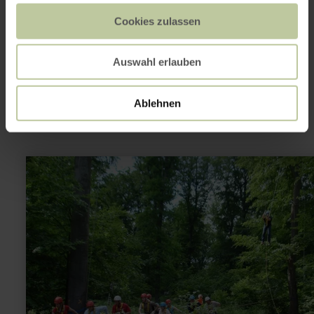
Cookies zulassen
This might also be
Auswahl erlauben
interesting
Ablehnen
learn
more
about:
Hochseilgarten
Nettersheim