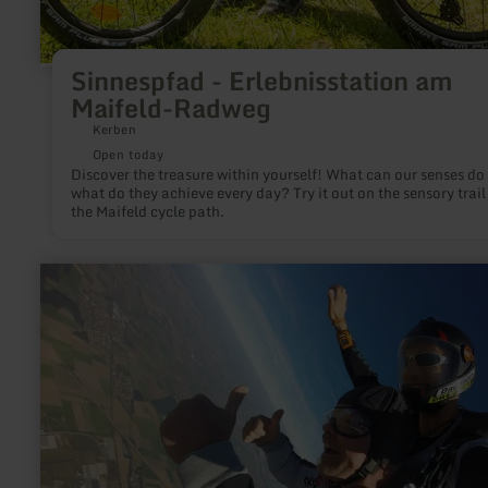
Sinnespfad - Erlebnisstation am
Maifeld-Radweg
Kerben
Open today
Discover the treasure within yourself! What can our senses do
what do they achieve every day? Try it out on the sensory trail
the Maifeld cycle path.
learn
more
about:
tandem
skydiving