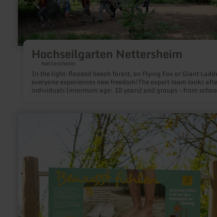
Hochseilgarten Nettersheim
Nettersheim
In the light-flooded beech forest, on Flying Fox or Giant Ladd
everyone experiences new freedom!The expert team looks afte
individuals (minimum age: 10 years) and groups - from schoo
classes to team training and company outings.
learn
more
about:
Sinnespfad
-
Erlebnisstation
am
Maifeld-
Radweg