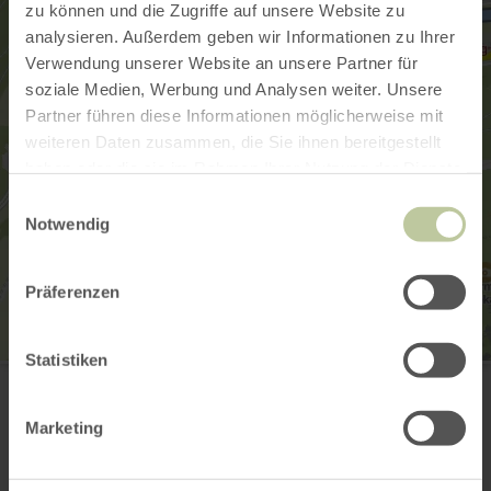
zu können und die Zugriffe auf unsere Website zu
analysieren. Außerdem geben wir Informationen zu Ihrer
Verwendung unserer Website an unsere Partner für
soziale Medien, Werbung und Analysen weiter. Unsere
Partner führen diese Informationen möglicherweise mit
weiteren Daten zusammen, die Sie ihnen bereitgestellt
haben oder die sie im Rahmen Ihrer Nutzung der Dienste
gesammelt haben.
Einwilligungsauswahl
Notwendig
Präferenzen
Statistiken
Minigolfanlage Bollendorf
Schulstraße (Nähe Schwimmbad)
54669 Bollendorf
Marketing
Plan your arrival
Show on map