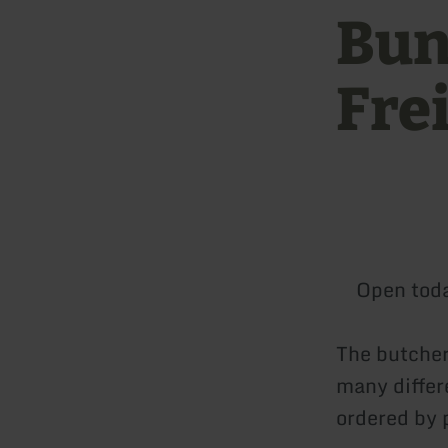
Bun
Fre
Open tod
The butcher
many differ
ordered by 