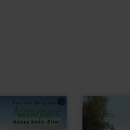
learn
more
about:
Wohnmobilstellplatz
Eisenschmitt