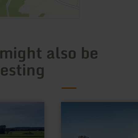
 might also be
resting
learn
more
about:
Verein
Naturpark
Nordeifel