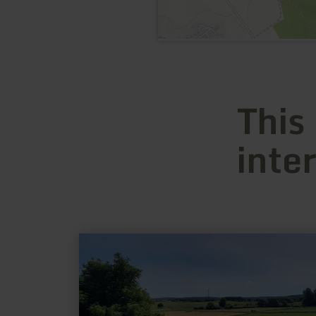
This
inte
learn
more
about:
Römischer
Bergbau