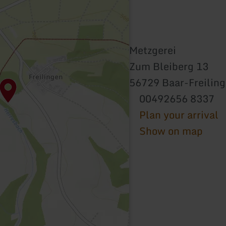
Metzgerei
Zum Bleiberg 13
56729 Baar-Freilin
00492656 8337
Plan your arrival
Show on map