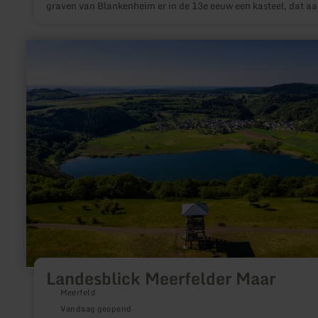
graven van Blankenheim er in de 13e eeuw een kasteel, dat aa
begin van de 17e eeuw werd verbouwd tot een prachtig jachtsl
Door een blikseminslag in de 18e eeuw brandde het echter tot
grond toe af.
meer
informatie
over:
Landesblick
Meerfelder
Maar
Landesblick Meerfelder Maar
Meerfeld
Vandaag geopend