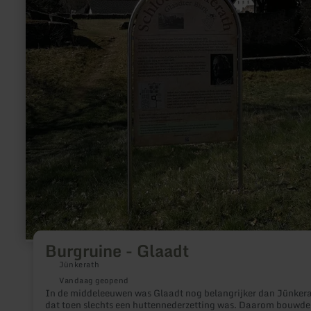
Burgruine - Glaadt
Jünkerath
Vandaag geopend
In de middeleeuwen was Glaadt nog belangrijker dan Jünkera
dat toen slechts een huttennederzetting was. Daarom bouwde