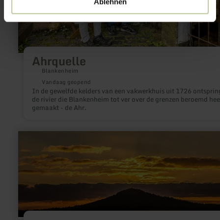
Ablehnen
Ahrquelle
Blankenheim
Vandaag geopend
In de gewelfde kelders van een vakwerkhuis uit 1726 ontsprin
de rivier die Blankenheim tot ver over de grenzen beroemd hee
gemaakt - de Ahr.
meer
informatie
over:
Hohe
Acht
mit
Kaiser-
Wilhelm-
Turm