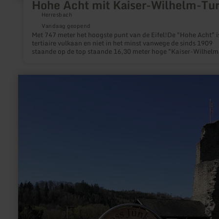
Hohe Acht mit Kaiser-Wilhelm-Tu
Herresbach
Vandaag geopend
Met 747 meter het hoogste punt van de Eifel!De "Hohe Acht" i
tertiaire vulkaan en niet in het minst vanwege de sinds 1909
staande op de top staande 16,30 meter hoge "Kaiser-Wilhelm
toren" op grote schaal zichtbaar.
meer
informatie
over:
Burgruine
-
Glaadt