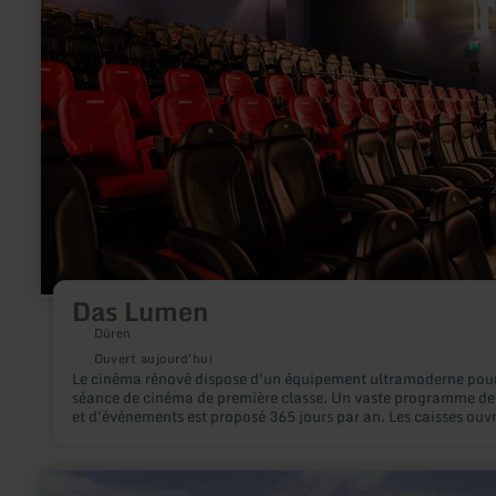
sur
:
Das
Lumen
Das Lumen
Düren
Ouvert aujourd'hui
Le cinéma rénové dispose d'un équipement ultramoderne pou
séance de cinéma de première classe. Un vaste programme de
et d'événements est proposé 365 jours par an. Les caisses ouv
tous les jours pour la vente de billets et de bons 30 minutes av
première séance.
en
savoir