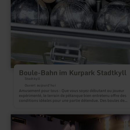
Boule-Bahn im Kurpark Stadtkyll
Stadtkyll
Ouvert aujourd'hui
Amusement pour tous : Que vous soyez débutant ou joueur
expérimenté, le terrain de pétanque bien entretenu offre des
conditions idéales pour une partie détendue. Des boules de
pétanque sont disponibles sur place, ce qui permet également
jeux spontanés à tout moment. Un tableau des résultats fixé a
une vue d'ensemble et du suspense.
en
savoir
plus