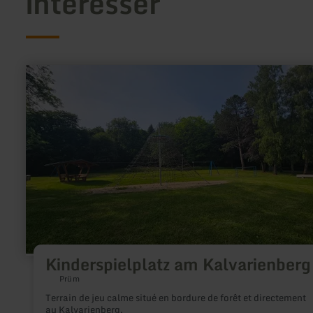
intéresser
en
savoir
plus
sur
:
Kinderspielplatz
am
Kalvarienberg
Kinderspielplatz am Kalvarienberg
Prüm
Terrain de jeu calme situé en bordure de forêt et directement
au Kalvarienberg.