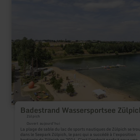
plus
sur
:
Badestrand
Wassersportsee
Zülpich
Badestrand Wassersportsee Zülpic
Zülpich
Ouvert aujourd'hui
La plage de sable du lac de sports nautiques de Zülpich se tro
dans le Seepark Zülpich, le parc qui a succédé à l'exposition
horticole de Zülpich en 2014. C'est l'endroit parfait pour une