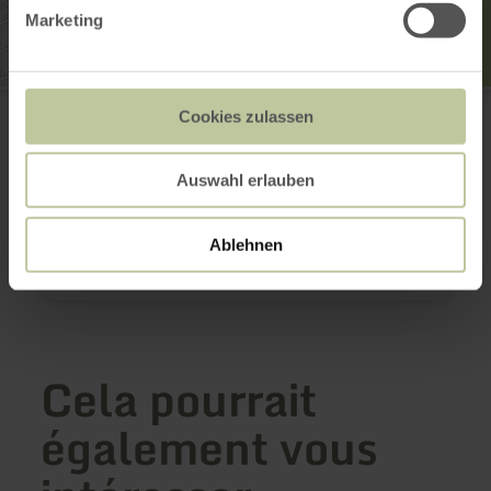
Marketing
Kylltalbad Kordel
Kylltalbad 1
Cookies zulassen
54306 Kordel
(0049) 65051308
Auswahl erlauben
E-mail
Site web
Planifier votre arrivée
Ablehnen
Afficher sur la carte
Cela pourrait
également vous