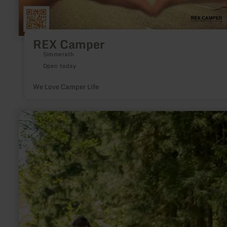
REX Camper
Simmerath
Open today
We Love Camper Life
learn
more
about:
Ich
bin
ein
stiller
Zeuge
der
Vergangenheit