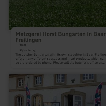
Metzgerei Horst Bungarten in Baar
Freilingen
Baar
Open today
The butcher Bungarten with its own slaughter in Baar-Freilin
offers many different sausages and meat products, which can
be pre-ordered by phone. Please call the butcher's office on
02656-8337.
learn
more
about:
Tourist
Office
Echternach