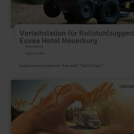
Verleihstation für Rollstuhlzugger
Euvea Hotel Neuerburg
Neuerburg
Open today
Explore nature barrier-free with "Swiss Tracs".
learn
more
about:
REX
Camper