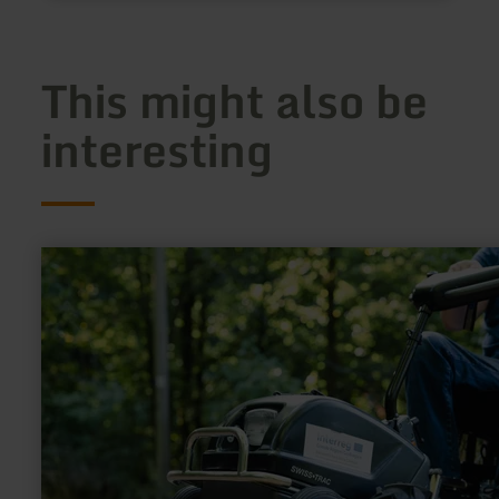
This might also be
interesting
learn
more
about:
Verleihstation
für
Rollstuhlzuggeräte
Euvea
Hotel
Neuerburg