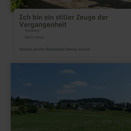
Ich bin ein stiller Zeuge der
Vergangenheit
Stolberg
Open today
Station on the Süssendell family circuit
learn
more
about:
Metzgerei
Horst
Bungarten
in
Baar-
Freilingen