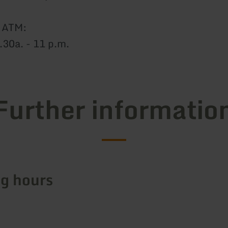
y ATM:
30a. - 11 p.m.
Further informatio
g hours