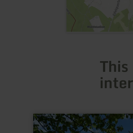
This
inte
learn
more
about:
Ortsgemeinde