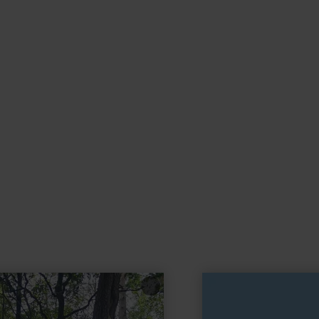
learn
more
about:
KG