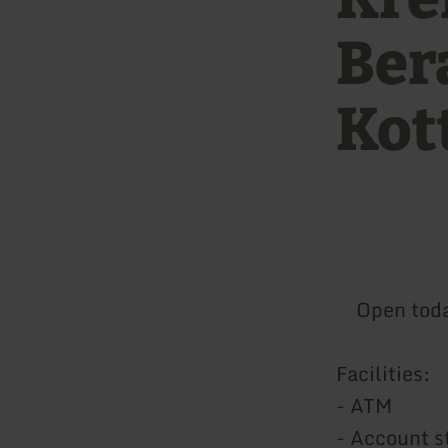
Ber
Kot
Open tod
Facilities:
- ATM
- Account s