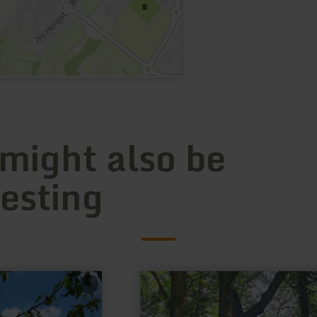
 might also be
resting
learn
more
about:
Rastplatz