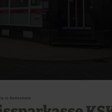
ale in Kottenheim
issparkasse KS