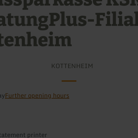
atungPlus-Filial
tenheim
KOTTENHEIM
ay
Further opening hours
tatement printer