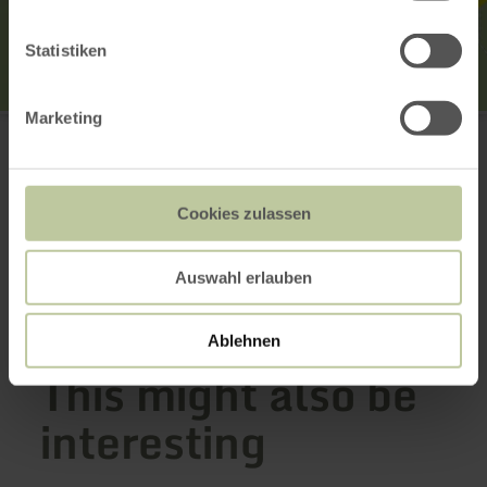
Statistiken
Marketing
Kaiser-Wilhelm-Turm
Hohe Acht
53518 Adenau
Email
Website
Cookies zulassen
Plan your arrival
Show on map
Auswahl erlauben
Ablehnen
This might also be
interesting