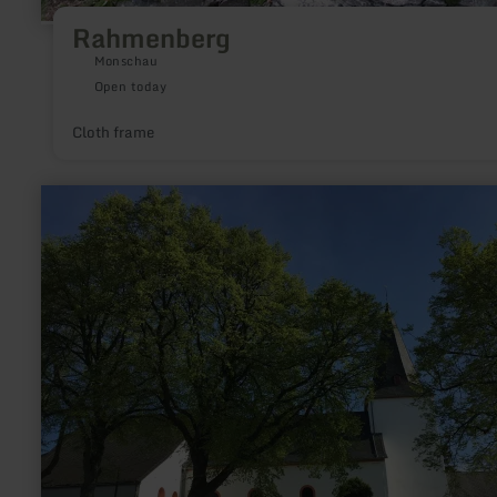
Rahmenberg
Monschau
Open today
Cloth frame
learn
more
about:
Hilgerather
Kirche
Sankt
Hubertush