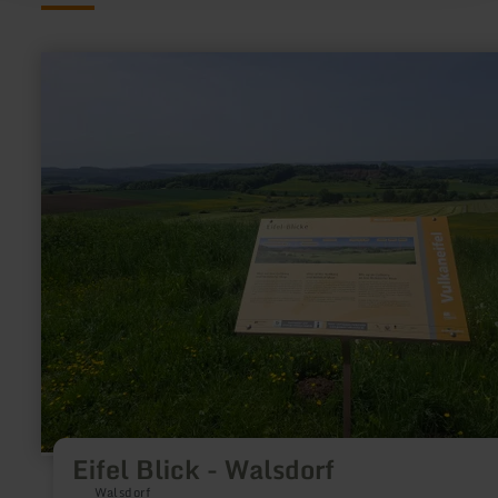
learn
more
about:
Eifel
Blick
-
Walsdorf
Eifel Blick - Walsdorf
Walsdorf