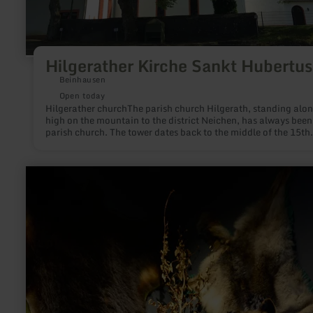
Hilgerather Kirche Sankt Hubertu
Beinhausen
Open today
Hilgerather churchThe parish church Hilgerath, standing alo
high on the mountain to the district Neichen, has always been
parish church. The tower dates back to the middle of the 15th
century, the main nave exists since 1804 in its present form.
learn
more
about:
Erlebnismuseum
Lernort
Natur