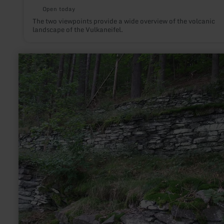
Open today
The two viewpoints provide a wide overview of the volcanic
landscape of the Vulkaneifel.
learn
more
about:
Rahmenberg