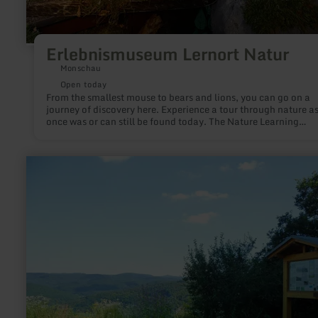
Erlebnismuseum Lernort Natur
Monschau
Open today
From the smallest mouse to bears and lions, you can go on a
journey of discovery here. Experience a tour through nature as
once was or can still be found today. The Nature Learning
Experience Museum displays over 1000 specimens on approx.
square meters.
learn
more
about:
Infopunkt
7
-
GEO-
Pfad
Schuld