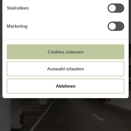
This might also be
Statistiken
interesting
Marketing
learn
more
Cookies zulassen
about:
Car
Park
Auswahl erlauben
Wasserbillig
Ablehnen