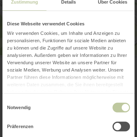
Zustimmung
Details
Über Cookies
Diese Webseite verwendet Cookies
Wir verwenden Cookies, um Inhalte und Anzeigen zu
personalisieren, Funktionen für soziale Medien anbieten
zu können und die Zugriffe auf unsere Website zu
analysieren. Außerdem geben wir Informationen zu Ihrer
Tourist-Information Wittlich Stadt & Land
Verwendung unserer Website an unsere Partner für
Marktplatz / Neustraße 2
54516 Wittlich
soziale Medien, Werbung und Analysen weiter. Unsere
0049 6571 146624
Partner führen diese Informationen möglicherweise mit
Email
weiteren Daten zusammen, die Sie ihnen bereitgestellt
Website
haben oder die sie im Rahmen Ihrer Nutzung der Dienste
Plan your arrival
gesammelt haben.
Einwilligungsauswahl
Show on map
Notwendig
Präferenzen