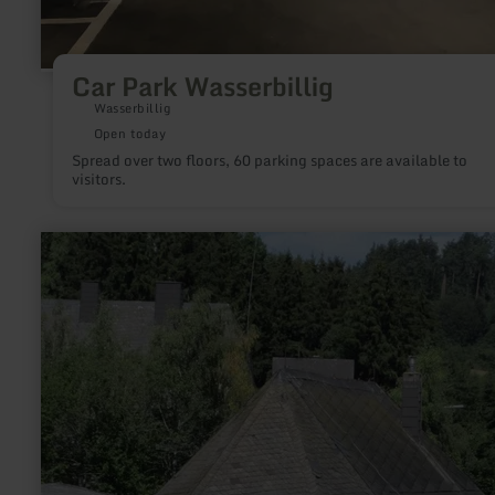
Car Park Wasserbillig
Wasserbillig
Open today
Spread over two floors, 60 parking spaces are available to
visitors.
learn
more
about:
Bahnhof
-
Lissendorf