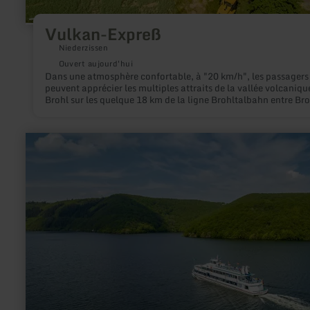
Vulkan-Expreß
Niederzissen
Ouvert aujourd'hui
Dans une atmosphère confortable, à "20 km/h", les passagers
peuvent apprécier les multiples attraits de la vallée volcaniqu
Brohl sur les quelque 18 km de la ligne Brohltalbahn entre Bro
Lützing am Rhein et Kempenich-Engeln.
en
savoir
plus
sur
:
Anlegestelle
Kermeter