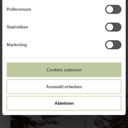
Cela pourrait
Präferenzen
également vous
intéresser
Statistiken
Marketing
en
savoir
plus
Cookies zulassen
sur
:
Innogy
E-
Auswahl erlauben
Tankstelle
Wittlich
Karrstraße
Ablehnen