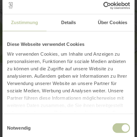
Zustimmung
Details
Über Cookies
Diese Webseite verwendet Cookies
Wir verwenden Cookies, um Inhalte und Anzeigen zu
personalisieren, Funktionen für soziale Medien anbieten
Tourist-Information Wittlich Stadt & Land
zu können und die Zugriffe auf unsere Website zu
Marktplatz / Neustraße 2
analysieren. Außerdem geben wir Informationen zu Ihrer
54516 Wittlich
0049 6571 146624
Verwendung unserer Website an unsere Partner für
E-mail
soziale Medien, Werbung und Analysen weiter. Unsere
Planifier votre arrivée
Partner führen diese Informationen möglicherweise mit
weiteren Daten zusammen, die Sie ihnen bereitgestellt
Afficher sur la carte
haben oder die sie im Rahmen Ihrer Nutzung der Dienste
gesammelt haben.
Einwilligungsauswahl
Notwendig