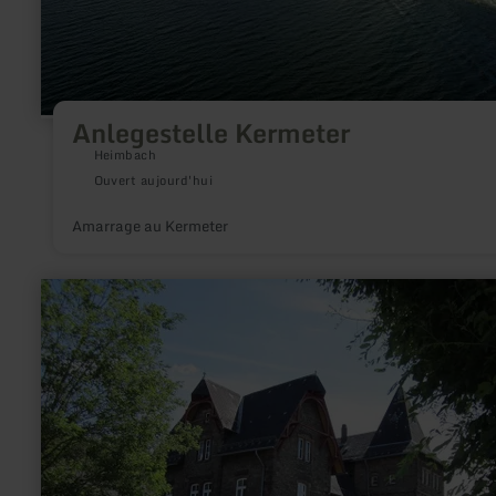
Anlegestelle Kermeter
Heimbach
Ouvert aujourd'hui
Amarrage au Kermeter
en
savoir
plus
sur
:
Bahnhof
-
Jünkerath