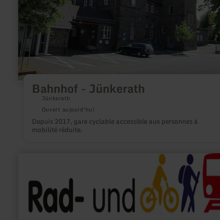
Bahnhof - Jünkerath
Jünkerath
Ouvert aujourd'hui
Depuis 2017, gare cyclable accessible aux personnes à
mobilité réduite.
en
savoir
plus
sur
:
Rad-
und
Wanderbahnhof
Nettersheim