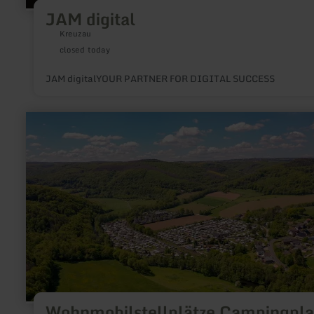
JAM digital
Kreuzau
closed today
JAM digitalYOUR PARTNER FOR DIGITAL SUCCESS
learn
more
about:
Wohnmobilstellplätze
Campingplatz
Hetzingen
C****
Wohnmobilstellplätze Campingpla