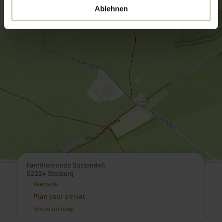
Ablehnen
Familienrunde Süssendell
52224 Stolberg
Website
Plan your arrival
Show on map