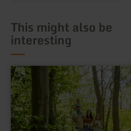
This might also be
interesting
learn
more
about:
Handwerk
und
Hämmer
–
Spuren
von
Arbeit
im
Dorf