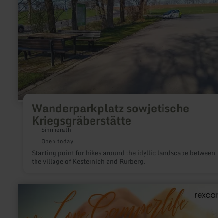
Wanderparkplatz sowjetische
Kriegsgräberstätte
Simmerath
Open today
Starting point for hikes around the idyllic landscape between
the village of Kesternich and Rurberg.
learn
more
about:
REX