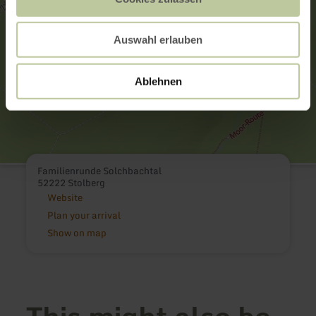
Auswahl erlauben
Ablehnen
Familienrunde Solchbachtal
52222 Stolberg
Website
Plan your arrival
Show on map