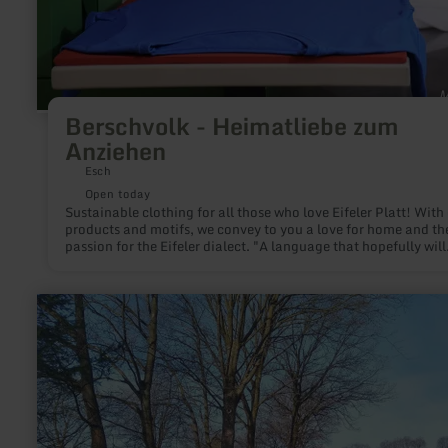
Berschvolk - Heimatliebe zum
Anziehen
Esch
Open today
Sustainable clothing for all those who love Eifeler Platt! With
products and motifs, we convey to you a love for home and th
passion for the Eifeler dialect. "A language that hopefully will
never die out."
learn
more
about:
Wanderparkplatz
sowjetische
Kriegsgräberstätte