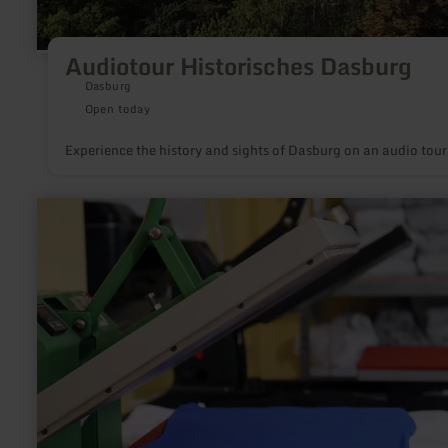
Audiotour Historisches Dasburg
Dasburg
Open today
Experience the history and sights of Dasburg on an audio tour
learn
more
about:
Berschvolk
-
Heimatliebe
zum
Anziehen