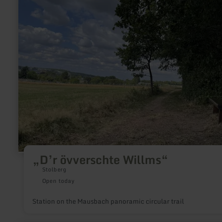
„D’r
övverschte
Willms“
„D’r övverschte Willms“
Stolberg
Open today
Station on the Mausbach panoramic circular trail