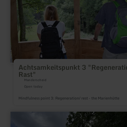
Rast"
Achtsamkeitspunkt 3 "Regenerati
Rast"
Manderscheid
Open today
Mindfulness point 3: Regeneration/ rest - the Marienhütte
learn
more
about: