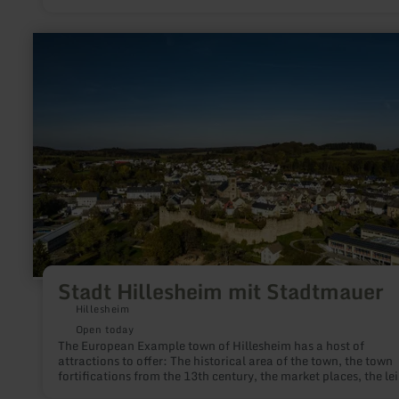
the Ahr, the Rhine and moselle as well as the "Hohe Acht" (74
the highest elevation of the Eifel, offers an ideal environment 
motorsport fans as well as those seeking relaxation.
learn
more
about:
Stadt
Hillesheim
mit
Stadtmauer
Stadt Hillesheim mit Stadtmauer
Hillesheim
Open today
The European Example town of Hillesheim has a host of
attractions to offer: The historical area of the town, the town
fortifications from the 13th century, the market places, the le
area "Bolsdorfer Tälchen", St. Martin's Church.