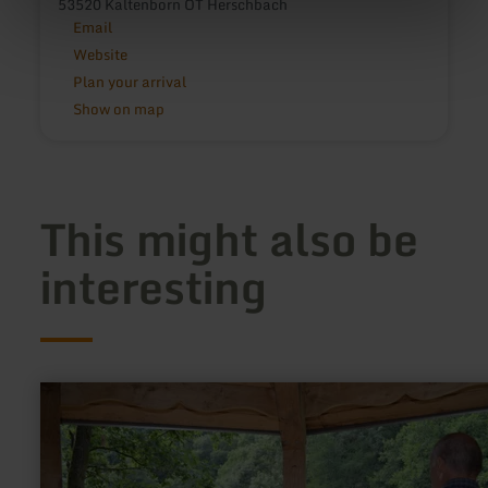
53520 Kaltenborn OT Herschbach
Email
Website
Plan your arrival
Show on map
This might also be
interesting
learn
more
about:
Achtsamkeitspunkt
3
"Regeneration/