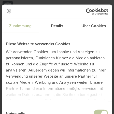
Loca
my
loca
Search location
Open filter
INTERACTIVE MAP
Zustimmung
Details
Über Cookies
Diese Webseite verwendet Cookies
Wir verwenden Cookies, um Inhalte und Anzeigen zu
personalisieren, Funktionen für soziale Medien anbieten
zu können und die Zugriffe auf unsere Website zu
analysieren. Außerdem geben wir Informationen zu Ihrer
Verwendung unserer Website an unsere Partner für
soziale Medien, Werbung und Analysen weiter. Unsere
Partner führen diese Informationen möglicherweise mit
weiteren Daten zusammen, die Sie ihnen bereitgestellt
haben oder die sie im Rahmen Ihrer Nutzung der Dienste
gesammelt haben.
Einwilligungsauswahl
Notwendig