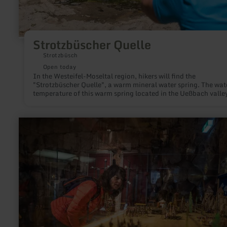
Strotzbüscher Quelle
Strotzbüsch
Open today
In the Westeifel-Moseltal region, hikers will find the
"Strotzbüscher Quelle", a warm mineral water spring. The wat
temperature of this warm spring located in the Ueßbach valley
almost 20°C.
learn
more
about:
Burgenmuseum
Nideggen