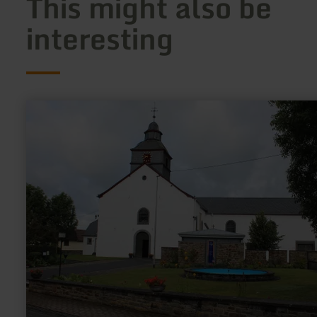
This might also be
interesting
learn
more
about:
Katholische
Kirche
St.
Gertrud