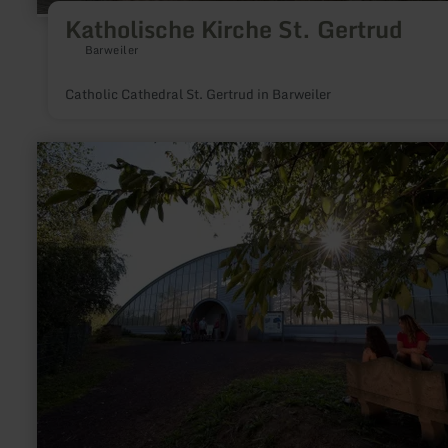
Katholische Kirche St. Gertrud
Barweiler
Catholic Cathedral St. Gertrud in Barweiler
learn
more
about:
Roman
mine
at
Meurin