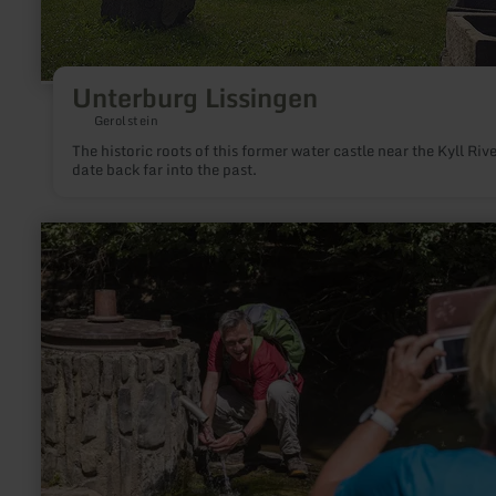
Unterburg Lissingen
Gerolstein
The historic roots of this former water castle near the Kyll Rive
date back far into the past.
learn
more
about:
Strotzbüscher
Quelle