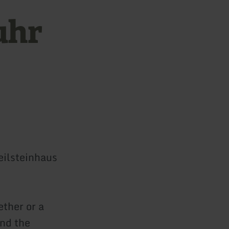
uhr
eilsteinhaus
ether or a
and the