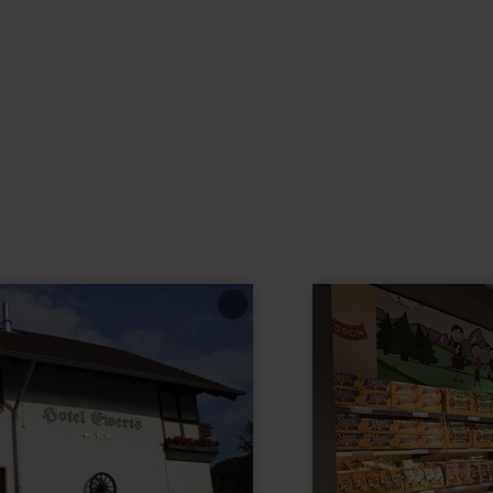
learn
more
about:
Factory
Outlet
Griesson
DeBeukelaer