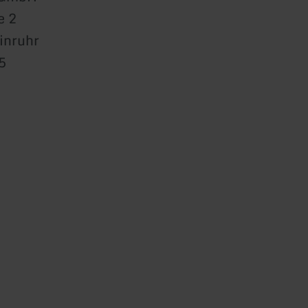
e 2
inruhr
5