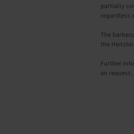
partially c
regardless 
The barbecu
the Heilste
Further inf
on request.