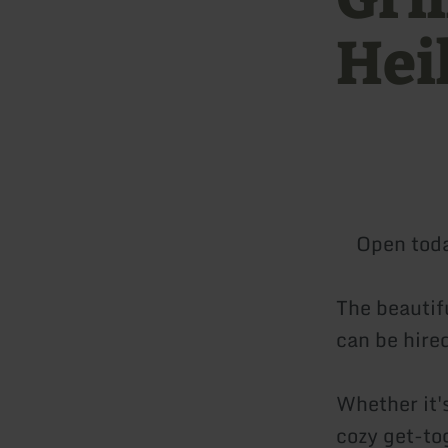
Hei
Open tod
The beautif
can be hired
Whether it'
cozy get-to