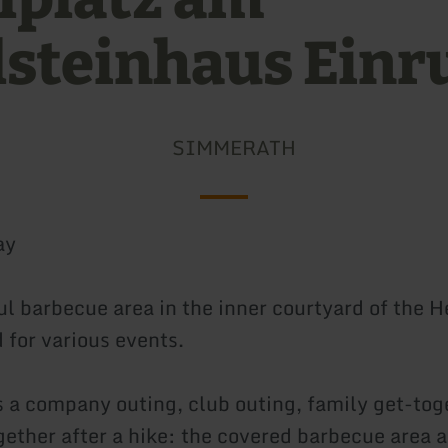
lsteinhaus Einr
SIMMERATH
ay
ul barbecue area in the inner courtyard of the H
 for various events.
s a company outing, club outing, family get-tog
gether after a hike: the covered barbecue area 