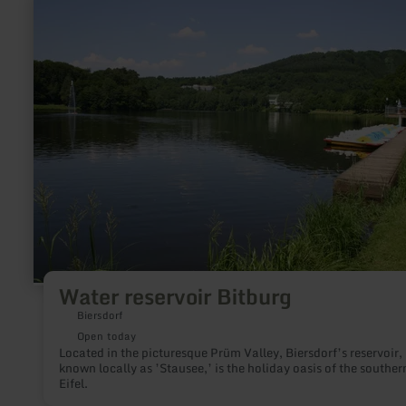
more
about:
Water
reservoir
Bitburg
Water reservoir Bitburg
Biersdorf
Open today
Located in the picturesque Prüm Valley, Biersdorf’s reservoir,
known locally as ’Stausee,’ is the holiday oasis of the souther
Eifel.