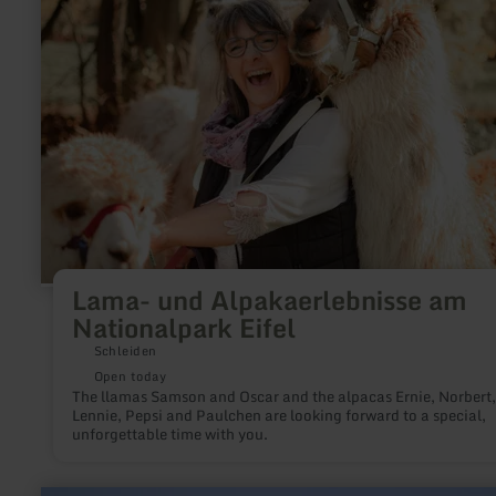
und
Alpakaerlebnisse
am
Nationalpark
Eifel
Lama- und Alpakaerlebnisse am
Nationalpark Eifel
Schleiden
Open today
The llamas Samson and Oscar and the alpacas Ernie, Norbert,
Lennie, Pepsi and Paulchen are looking forward to a special,
unforgettable time with you.
learn