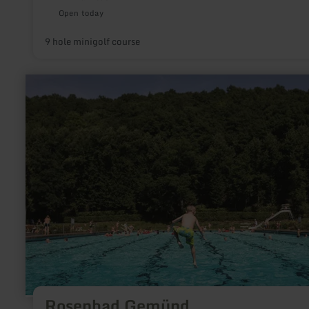
Open today
9 hole minigolf course
learn
more
about:
Rosenbad
Gemünd
Rosenbad Gemünd