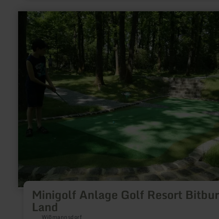
learn
more
about:
Minigolf
Anlage
Golf
Resort
Bitburger
Land
Minigolf Anlage Golf Resort Bitbu
Land
Wißmannsdorf