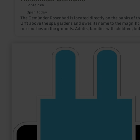
Schleiden
Open today
The Gemünder Rosenbad is located directly on the banks of t
Urft above the spa gardens and owes its name to the magnific
rose bushes on the grounds. Adults, families with children, but
young people and senior citizens feel right at home in this
traditional swimming pool. The pool has been barrier-free sin
summer 2021!
learn
more
about:
Cycling
Breuer
GbR