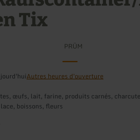
en Tix
PRÜM
jourd'hui
Autres heures d'ouverture
es, œufs, lait, farine, produits carnés, charcute
lace, boissons, fleurs
7