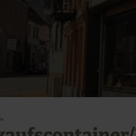
ix
kaufscontainer