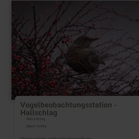
learn
more
about:
Vogelbeobachtungsstation
-
Hallschlag
Vogelbeobachtungsstation -
Hallschlag
Hallschlag
Open today
Observe birds at the lake Kronenburg.