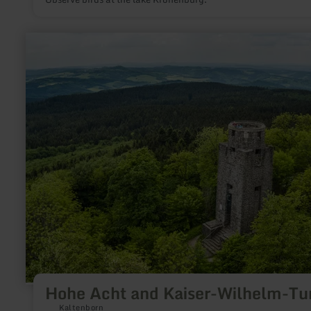
learn
more
about:
Hohe
Acht
and
Kaiser-
Wilhelm-
Turm
Hohe Acht and Kaiser-Wilhelm-T
Kaltenborn