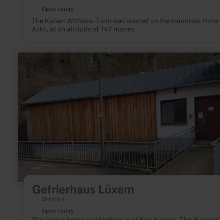
Open today
The Kaiser-Wilhelm-Turm was erected on the mountain Hohe
Acht, at an altitude of 747 metres.
learn
more
about:
Gefrierhaus
Lüxem
Gefrierhaus Lüxem
Wittlich
Open today
The former home and birthplace of Karl Kappes, "Im Bungert