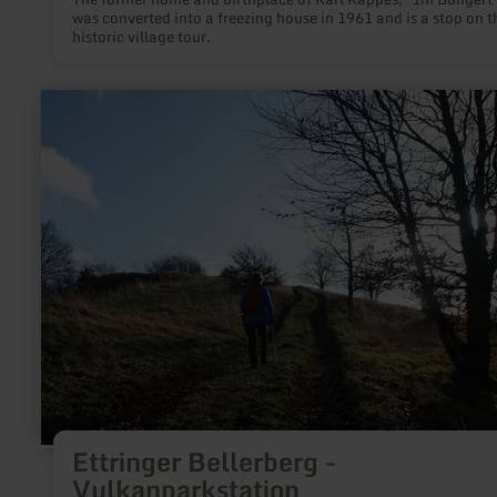
was converted into a freezing house in 1961 and is a stop on t
historic village tour.
learn
more
about:
Ettringer
Bellerberg
-
Vulkanparkstation
Ettringer Bellerberg -
Vulkanparkstation