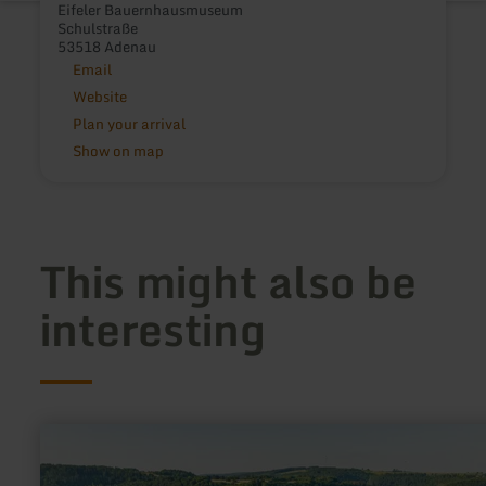
Eifeler Bauernhausmuseum
Schulstraße
53518 Adenau
Email
Website
Plan your arrival
Show on map
This might also be
interesting
learn
more
about:
Collegiate