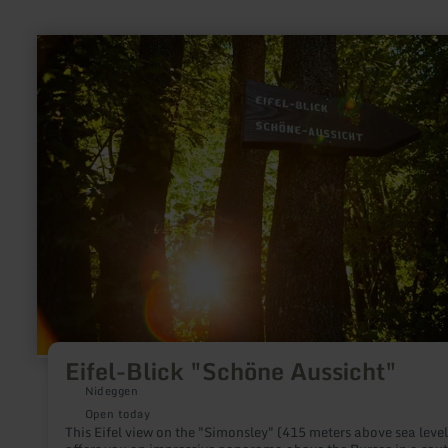
learn
more
about:
Eifel-
Blick
"Schöne
Aussicht"
Eifel-Blick "Schöne Aussicht"
Nideggen
Open today
This Eifel view on the "Simonsley" (415 meters above sea level