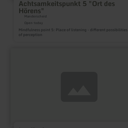
Achtsamkeitspunkt 5 "Ort des
Hörens"
Manderscheid
Open today
Mindfulness point 5: Place of listening - different possibilities
of perception
learn
more
about:
Lauffenburg