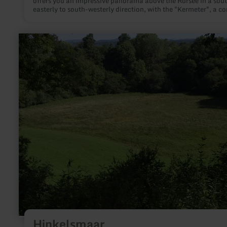
offers you an impressive panorama above the Rursee in a sou
easterly to south-westerly direction, with the "Kermeter", a co
area of the Eifel National Park, drawing the eye.
learn
more
about:
Hinkelsmaar
Hinkelsmaar