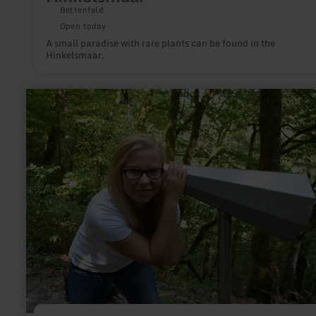
Bettenfeld
Open today
A small paradise with rare plants can be found in the
Hinkelsmaar.
learn
more
about:
Achtsamkeitspunkt
5
"Ort
des
Hörens"