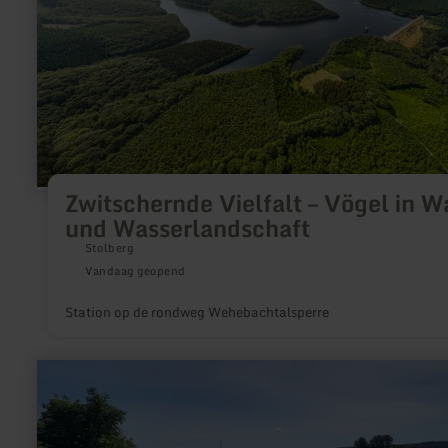
Wasserlandschaft
Zwitschernde Vielfalt – Vögel in W
und Wasserlandschaft
Stolberg
Vandaag geopend
Station op de rondweg Wehebachtalsperre
meer
informatie
over:
Eisensteinschacht