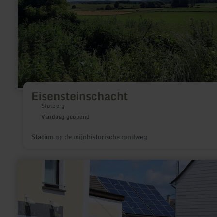
Eisensteinschacht
Stolberg
Vandaag geopend
Station op de mijnhistorische rondweg
meer
informatie
over:
E-
bike
oplaadstation
/