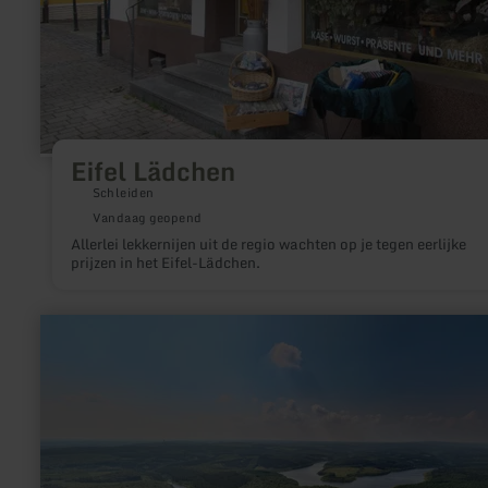
Eifel Lädchen
Schleiden
Vandaag geopend
Allerlei lekkernijen uit de regio wachten op je tegen eerlijke
prijzen in het Eifel-Lädchen.
meer
informatie
over:
Zwitschernde
Vielfalt
–
Vögel
in
Wald
und