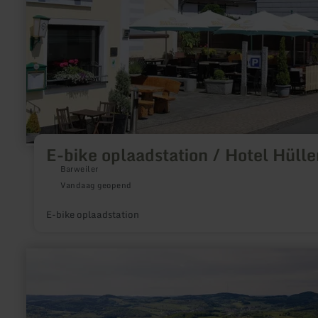
Hotel
Hüllen
E-bike oplaadstation / Hotel Hülle
Barweiler
Vandaag geopend
E-bike oplaadstation
meer
informatie
over:
Wohnmobilparkam
Lieserbogen