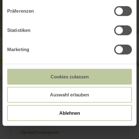
Präferenzen
Statistiken
Marketing
Cookies zulassen
Eifelcamping Reles-Mühle
Auswahl erlauben
Kapellenweg 3
54675 Obersgegen
(0049) 6566 1465
Ablehnen
E-mail
Aankomst plannen
Op kaart weergeven