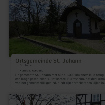
Ortsgemeinde St. Johann
St. Johann
Vandaag geopend
De gemeente St. Johann met bijna 1.000 inwoners kijkt terug
een lange geschiedenis. Het kasteel Bürresheim, dat deel uit
van het gemeentelijk gebied, biedt zijn bezoekers een kijkje in
vervlogen tijden. Andere bezienswaardigheden zijn de
Barbarakapelle en de "Ahl", een historische steengroeve, die i
ontstaan door de uitbarsting van de Hochsimmer-vulkaan.
meer
informatie
over: