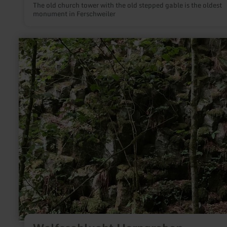
The old church tower with the old stepped gable is the oldest
monument in Ferschweiler
learn
more
about:
Wolfsschlucht
Horngraben