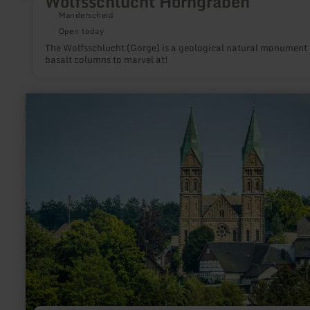
Wolfsschlucht Horngraben
Manderscheid
Open today
The Wolfsschlucht (Gorge) is a geological natural monument 
basalt columns to marvel at!
learn
more
about:
Eifeldom
in
Kalterherberg