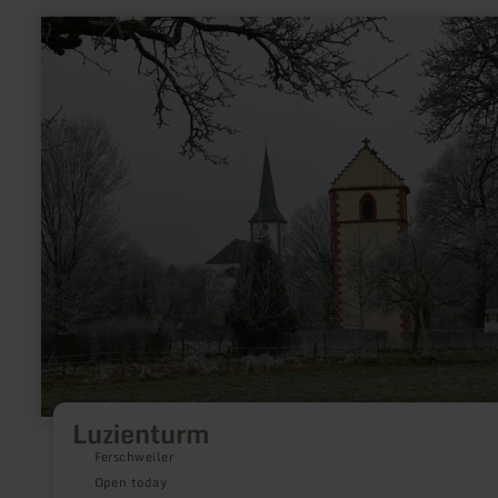
learn
more
about:
Luzienturm
Luzienturm
Ferschweiler
Open today