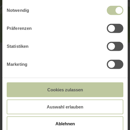
gesammelt haben.
Einwilligungsauswahl
Notwendig
Präferenzen
Riethel
Statistiken
Am Riethel
56745 Volkesfeld
Plan your arrival
Marketing
Show on map
Cookies zulassen
This might also be
Auswahl erlauben
interesting
Ablehnen