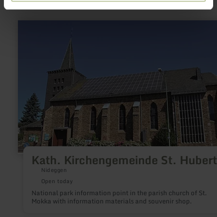
learn
more
about:
Kath.
Kirchengemeinde
St.
Hubertus
Kath. Kirchengemeinde St. Huber
Nideggen
Open today
National park information point in the parish church of St.
Mokka with information materials and souvenir shop.