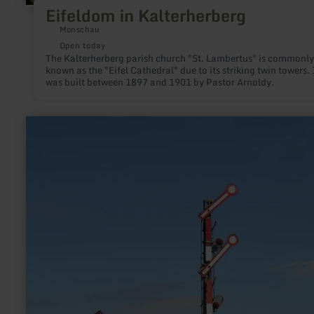
Eifeldom in Kalterherberg
Monschau
Open today
The Kalterherberg parish church "St. Lambertus" is commonly
known as the "Eifel Cathedral" due to its striking twin towers. 
was built between 1897 and 1901 by Pastor Arnoldy.
learn
more
about:
Museumsstellwerk
-
Lissendorf