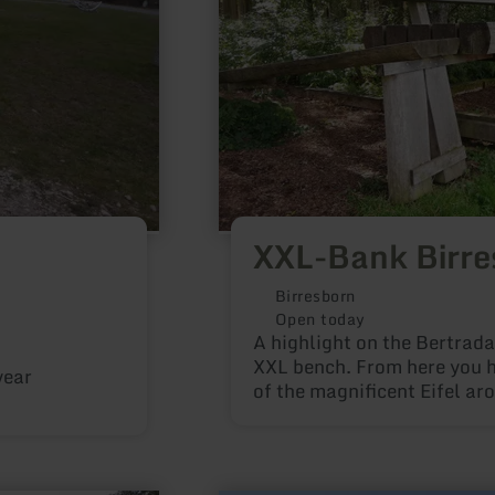
XXL-Bank Birre
Birresborn
Open today
A highlight on the Bertrada 
XXL bench. From here you 
year
of the magnificent Eifel ar
the extinct volcano Kalem.