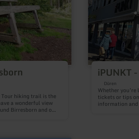
sborn
iPUNKT -
Düren
Whether you’re l
Tour hiking trail is the
tickets or tips on
have a wonderful view
information and 
ound Birresborn and of
information offi