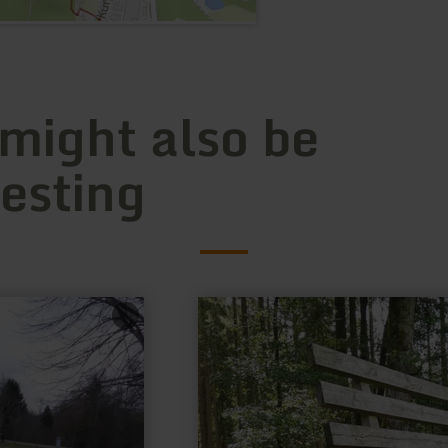
 might also be
resting
learn
more
about:
XXL-
Bank
Birresborn