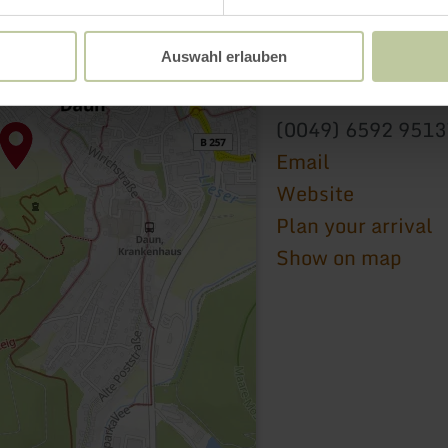
innogy E-Bike Lade
Auswahl erlauben
Wirichplatz 18A
54550 Daun
(0049) 6592 951
Email
Website
Plan your arrival
Show on map