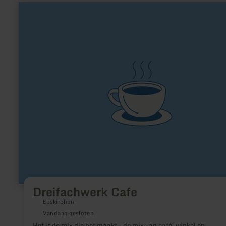
meer
informatie
over:
Dreifachwerk
Cafe
Dreifachwerk Cafe
Euskirchen
Vandaag gesloten
Het is de mix die het maakt - de mix van café, winkel en