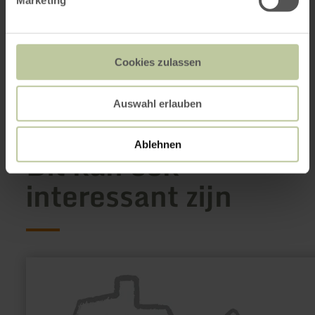
Dorfplatz / Nattenheimer Straße
Marketing
54636 Bickendorf
+49 6561-94340
E-mail
Aankomst plannen
Cookies zulassen
Op kaart weergeven
Auswahl erlauben
Ablehnen
Dit kan ook
interessant zijn
meer
informatie
over:
Heimbach
Tourismus