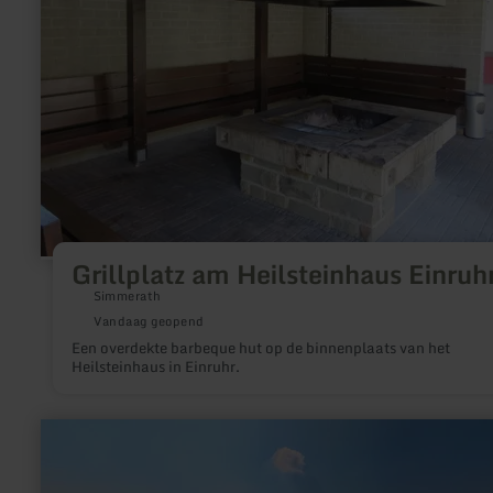
Einruhr
Grillplatz am Heilsteinhaus Einruh
Simmerath
Vandaag geopend
Een overdekte barbeque hut op de binnenplaats van het
Heilsteinhaus in Einruhr.
meer
informatie
over:
Keltischer