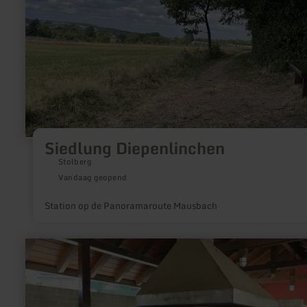
Siedlung Diepenlinchen
Stolberg
Vandaag geopend
Station op de Panoramaroute Mausbach
meer
informatie
over:
Grillplatz
am
Heilsteinhaus