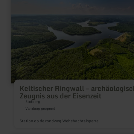
Ringwall
–
archäologisches
Zeugnis
aus
der
Eisenzeit
Keltischer Ringwall – archäologisc
Zeugnis aus der Eisenzeit
Stolberg
Vandaag geopend
Station op de rondweg Wehebachtalsperre